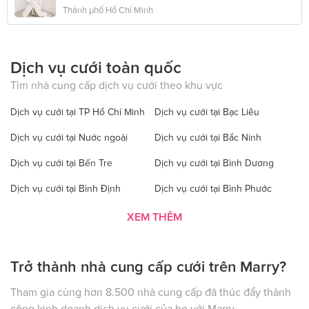
Thành phố Hồ Chí Minh
Dịch vụ cưới toàn quốc
Tìm nhà cung cấp dịch vụ cưới theo khu vực
Dịch vụ cưới tại TP Hồ Chí Minh
Dịch vụ cưới tại Bạc Liêu
Dịch vụ cưới tại Nước ngoài
Dịch vụ cưới tại Bắc Ninh
Dịch vụ cưới tại Bến Tre
Dịch vụ cưới tại Bình Dương
Dịch vụ cưới tại Bình Định
Dịch vụ cưới tại Bình Phước
Dịch vụ cưới tại Bình Thuận
Dịch vụ cưới tại Cà Mau
XEM THÊM
Dịch vụ cưới tại Cao Bằng
Dịch vụ cưới tại Đăk Lăk
Trở thành nhà cung cấp cưới trên Marry?
Dịch vụ cưới tại Hà Nội
Dịch vụ cưới tại Đăk Nông
Dịch vụ cưới tại Điện Biên
Dịch vụ cưới tại Đồng Nai
Tham gia cùng hơn 8.500 nhà cung cấp đã thúc đẩy thành
công kinh doanh dịch vụ cưới của họ với Marry