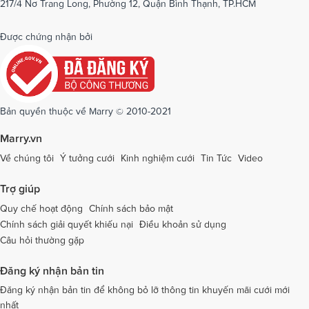
217/4 Nơ Trang Long, Phường 12, Quận Bình Thạnh, TP.HCM
Dịch vụ cưới tại Phú Yên
Dịch vụ cưới tại Phú Thọ
Dịch vụ cưới tại Quảng Bình
Dịch vụ cưới tại Quảng Nam
Được chứng nhận bởi
Dịch vụ cưới tại Quảng Ngãi
Dịch vụ cưới tại Hải Phòng
Dịch vụ cưới tại Quảng Ninh
Dịch vụ cưới tại Quảng Trị
Dịch vụ cưới tại Sóc Trăng
Dịch vụ cưới tại Sơn La
Bản quyền thuộc về Marry © 2010-2021
Dịch vụ cưới tại Tây Ninh
Dịch vụ cưới tại Thái Nguyên
Marry.vn
Dịch vụ cưới tại Thái Bình
Dịch vụ cưới tại Thanh Hóa
Về chúng tôi
Ý tưởng cưới
Kinh nghiệm cưới
Tin Tức
Video
Dịch vụ cưới tại Thừa Thiên - Huế
Dịch vụ cưới tại Tiền Giang
Trợ giúp
Dịch vụ cưới tại An Giang
Dịch vụ cưới tại Trà Vinh
Quy chế hoạt động
Chính sách bảo mật
Chính sách giải quyết khiếu nại
Điều khoản sử dụng
Dịch vụ cưới tại Tuyên Quang
Dịch vụ cưới tại Vĩnh Long
Câu hỏi thường gặp
Dịch vụ cưới tại Vĩnh Phúc
Dịch vụ cưới tại Yên Bái
Đăng ký nhận bản tin
Dịch vụ cưới tại Bà Rịa - Vũng Tàu
Dịch vụ cưới tại Bắc Giang
Đăng ký nhận bản tin để không bỏ lỡ thông tin khuyến mãi cưới mới
nhất