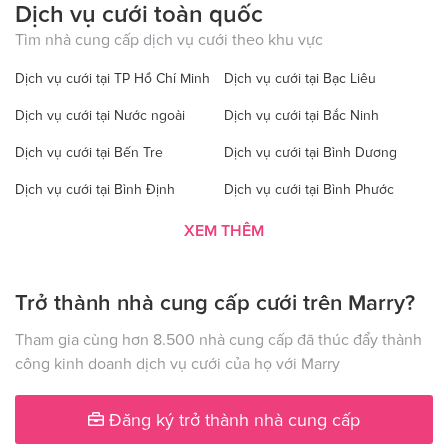
Dịch vụ cưới toàn quốc
Tìm nhà cung cấp dịch vụ cưới theo khu vực
Dịch vụ cưới tại TP Hồ Chí Minh
Dịch vụ cưới tại Bạc Liêu
Dịch vụ cưới tại Nước ngoài
Dịch vụ cưới tại Bắc Ninh
Dịch vụ cưới tại Bến Tre
Dịch vụ cưới tại Bình Dương
Dịch vụ cưới tại Bình Định
Dịch vụ cưới tại Bình Phước
Dịch vụ cưới tại Bình Thuận
Dịch vụ cưới tại Cà Mau
XEM THÊM
Dịch vụ cưới tại Cao Bằng
Dịch vụ cưới tại Đăk Lăk
Trở thành nhà cung cấp cưới trên Marry?
Dịch vụ cưới tại Hà Nội
Dịch vụ cưới tại Đăk Nông
Dịch vụ cưới tại Điện Biên
Dịch vụ cưới tại Đồng Nai
Tham gia cùng hơn 8.500 nhà cung cấp đã thúc đẩy thành
công kinh doanh dịch vụ cưới của họ với Marry
Dịch vụ cưới tại Đồng Tháp
Dịch vụ cưới tại Gia Lai
Dịch vụ cưới tại Hà Giang
Dịch vụ cưới tại Hà Nam
Đăng ký trở thành nhà cung cấp