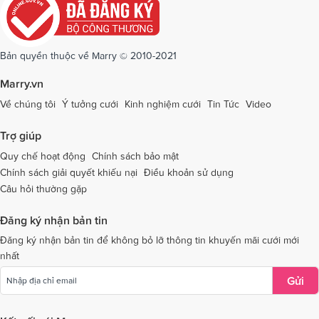
Dịch vụ cưới tại Quảng Ninh
Dịch vụ cưới tại Quảng Trị
Dịch vụ cưới tại Sóc Trăng
Dịch vụ cưới tại Sơn La
Bản quyền thuộc về Marry © 2010-2021
Dịch vụ cưới tại Tây Ninh
Dịch vụ cưới tại Thái Nguyên
Marry.vn
Dịch vụ cưới tại Thái Bình
Dịch vụ cưới tại Thanh Hóa
Về chúng tôi
Ý tưởng cưới
Kinh nghiệm cưới
Tin Tức
Video
Dịch vụ cưới tại Thừa Thiên - Huế
Dịch vụ cưới tại Tiền Giang
Trợ giúp
Dịch vụ cưới tại An Giang
Dịch vụ cưới tại Trà Vinh
Quy chế hoạt động
Chính sách bảo mật
Chính sách giải quyết khiếu nại
Điều khoản sử dụng
Dịch vụ cưới tại Tuyên Quang
Dịch vụ cưới tại Vĩnh Long
Câu hỏi thường gặp
Dịch vụ cưới tại Vĩnh Phúc
Dịch vụ cưới tại Yên Bái
Đăng ký nhận bản tin
Dịch vụ cưới tại Bà Rịa - Vũng Tàu
Dịch vụ cưới tại Bắc Giang
Đăng ký nhận bản tin để không bỏ lỡ thông tin khuyến mãi cưới mới
nhất
Dịch vụ cưới tại Bắc Kạn
Gửi