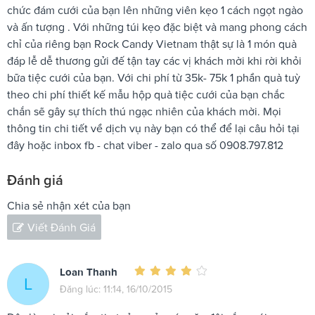
chức đám cưới của bạn lên những viên kẹo 1 cách ngọt ngào
và ấn tượng . Với những túi kẹo đặc biệt và mang phong cách
chỉ của riêng bạn Rock Candy Vietnam thật sự là 1 món quà
đáp lễ dễ thương gửi đế tận tay các vị khách mời khi rời khỏi
bữa tiệc cưới của bạn. Với chi phí từ 35k- 75k 1 phần quà tuỳ
theo chi phí thiết kế mẫu hộp quà tiệc cưới của bạn chắc
chắn sẽ gây sự thích thú ngạc nhiên của khách mời. Mọi
thông tin chi tiết về dịch vụ này bạn có thể để lại câu hỏi tại
đây hoặc inbox fb - chat viber - zalo qua số 0908.797.812
Đánh giá
Chia sẻ nhận xét của bạn
Viết Đánh Giá
Loan Thanh
L
Đăng lúc: 11:14, 16/10/2015