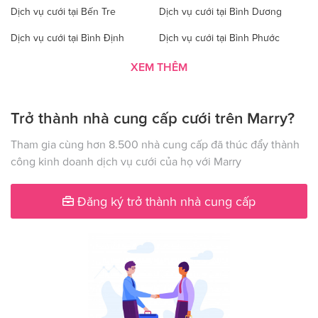
Dịch vụ cưới tại Bến Tre
Dịch vụ cưới tại Bình Dương
Dịch vụ cưới tại Bình Định
Dịch vụ cưới tại Bình Phước
Dịch vụ cưới tại Bình Thuận
Dịch vụ cưới tại Cà Mau
XEM THÊM
Dịch vụ cưới tại Cao Bằng
Dịch vụ cưới tại Đăk Lăk
Trở thành nhà cung cấp cưới trên Marry?
Dịch vụ cưới tại Hà Nội
Dịch vụ cưới tại Đăk Nông
Dịch vụ cưới tại Điện Biên
Dịch vụ cưới tại Đồng Nai
Tham gia cùng hơn 8.500 nhà cung cấp đã thúc đẩy thành
công kinh doanh dịch vụ cưới của họ với Marry
Dịch vụ cưới tại Đồng Tháp
Dịch vụ cưới tại Gia Lai
Dịch vụ cưới tại Hà Giang
Dịch vụ cưới tại Hà Nam
Đăng ký trở thành nhà cung cấp
Dịch vụ cưới tại Hà Tây
Dịch vụ cưới tại Hà Tĩnh
Dịch vụ cưới tại Hải Dương
Dịch vụ cưới tại Đà Nẵng
Dịch vụ cưới tại Hậu Giang
Dịch vụ cưới tại Hòa Bình
Dịch vụ cưới tại Hưng Yên
Dịch vụ cưới tại Khánh Hòa