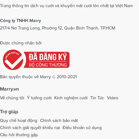
Dịch vụ cưới tại Nam Định
Dịch vụ cưới tại Nghệ An
Trang thông tin dịch vụ cưới và khuyến mãi cưới lớn nhất tại Việt Nam
Dịch vụ cưới tại Ninh Bình
Dịch vụ cưới tại Ninh Thuận
Công ty TNHH Marry
217/4 Nơ Trang Long, Phường 12, Quận Bình Thạnh, TP.HCM
Dịch vụ cưới tại Phú Yên
Dịch vụ cưới tại Phú Thọ
Dịch vụ cưới tại Quảng Bình
Dịch vụ cưới tại Quảng Nam
Được chứng nhận bởi
Dịch vụ cưới tại Quảng Ngãi
Dịch vụ cưới tại Hải Phòng
Dịch vụ cưới tại Quảng Ninh
Dịch vụ cưới tại Quảng Trị
Dịch vụ cưới tại Sóc Trăng
Dịch vụ cưới tại Sơn La
Bản quyền thuộc về Marry © 2010-2021
Dịch vụ cưới tại Tây Ninh
Dịch vụ cưới tại Thái Nguyên
Marry.vn
Dịch vụ cưới tại Thái Bình
Dịch vụ cưới tại Thanh Hóa
Về chúng tôi
Ý tưởng cưới
Kinh nghiệm cưới
Tin Tức
Video
Dịch vụ cưới tại Thừa Thiên - Huế
Dịch vụ cưới tại Tiền Giang
Trợ giúp
Dịch vụ cưới tại An Giang
Dịch vụ cưới tại Trà Vinh
Quy chế hoạt động
Chính sách bảo mật
Chính sách giải quyết khiếu nại
Điều khoản sử dụng
Dịch vụ cưới tại Tuyên Quang
Dịch vụ cưới tại Vĩnh Long
Câu hỏi thường gặp