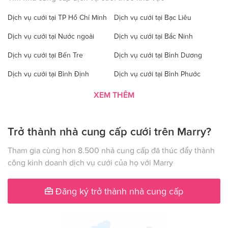
Dịch vụ cưới tại TP Hồ Chí Minh
Dịch vụ cưới tại Bạc Liêu
Dịch vụ cưới tại Nước ngoài
Dịch vụ cưới tại Bắc Ninh
Dịch vụ cưới tại Bến Tre
Dịch vụ cưới tại Bình Dương
Dịch vụ cưới tại Bình Định
Dịch vụ cưới tại Bình Phước
Dịch vụ cưới tại Bình Thuận
Dịch vụ cưới tại Cà Mau
XEM THÊM
Dịch vụ cưới tại Cao Bằng
Dịch vụ cưới tại Đăk Lăk
Trở thành nhà cung cấp cưới trên Marry?
Dịch vụ cưới tại Hà Nội
Dịch vụ cưới tại Đăk Nông
Dịch vụ cưới tại Điện Biên
Dịch vụ cưới tại Đồng Nai
Tham gia cùng hơn 8.500 nhà cung cấp đã thúc đẩy thành
công kinh doanh dịch vụ cưới của họ với Marry
Dịch vụ cưới tại Đồng Tháp
Dịch vụ cưới tại Gia Lai
Dịch vụ cưới tại Hà Giang
Dịch vụ cưới tại Hà Nam
Đăng ký trở thành nhà cung cấp
Dịch vụ cưới tại Hà Tây
Dịch vụ cưới tại Hà Tĩnh
Dịch vụ cưới tại Hải Dương
Dịch vụ cưới tại Đà Nẵng