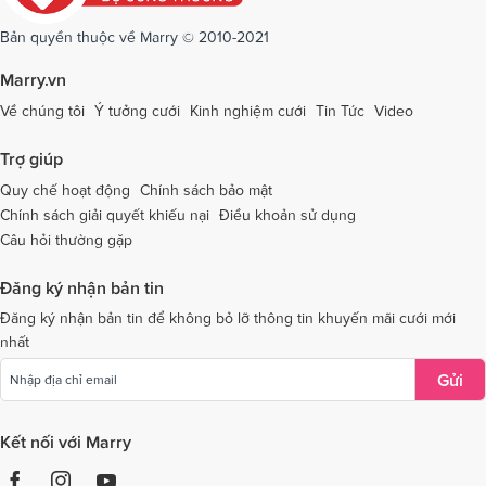
Dịch vụ cưới tại Sóc Trăng
Dịch vụ cưới tại Sơn La
Bản quyền thuộc về Marry © 2010-2021
Dịch vụ cưới tại Tây Ninh
Dịch vụ cưới tại Thái Nguyên
Marry.vn
Dịch vụ cưới tại Thái Bình
Dịch vụ cưới tại Thanh Hóa
Về chúng tôi
Ý tưởng cưới
Kinh nghiệm cưới
Tin Tức
Video
Dịch vụ cưới tại Thừa Thiên - Huế
Dịch vụ cưới tại Tiền Giang
Trợ giúp
Dịch vụ cưới tại An Giang
Dịch vụ cưới tại Trà Vinh
Quy chế hoạt động
Chính sách bảo mật
Chính sách giải quyết khiếu nại
Điều khoản sử dụng
Dịch vụ cưới tại Tuyên Quang
Dịch vụ cưới tại Vĩnh Long
Câu hỏi thường gặp
Dịch vụ cưới tại Vĩnh Phúc
Dịch vụ cưới tại Yên Bái
Đăng ký nhận bản tin
Dịch vụ cưới tại Bà Rịa - Vũng Tàu
Dịch vụ cưới tại Bắc Giang
Đăng ký nhận bản tin để không bỏ lỡ thông tin khuyến mãi cưới mới
nhất
Dịch vụ cưới tại Bắc Kạn
Gửi
Kết nối với Marry