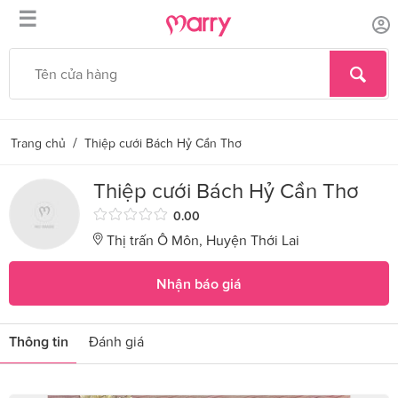
☰
/
Trang chủ
Thiệp cưới Bách Hỷ Cần Thơ
Thiệp cưới Bách Hỷ Cần Thơ
0.00
Thị trấn Ô Môn, Huyện Thới Lai
Nhận báo giá
Thông tin
Đánh giá