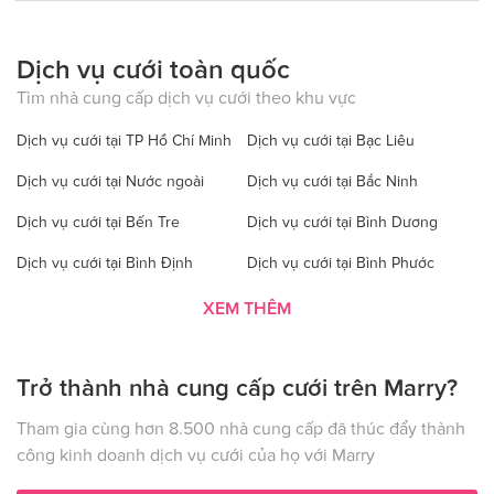
Dịch vụ cưới toàn quốc
Tìm nhà cung cấp dịch vụ cưới theo khu vực
Dịch vụ cưới tại TP Hồ Chí Minh
Dịch vụ cưới tại Bạc Liêu
Dịch vụ cưới tại Nước ngoài
Dịch vụ cưới tại Bắc Ninh
Dịch vụ cưới tại Bến Tre
Dịch vụ cưới tại Bình Dương
Dịch vụ cưới tại Bình Định
Dịch vụ cưới tại Bình Phước
Dịch vụ cưới tại Bình Thuận
Dịch vụ cưới tại Cà Mau
XEM THÊM
Dịch vụ cưới tại Cao Bằng
Dịch vụ cưới tại Đăk Lăk
Trở thành nhà cung cấp cưới trên Marry?
Dịch vụ cưới tại Hà Nội
Dịch vụ cưới tại Đăk Nông
Dịch vụ cưới tại Điện Biên
Dịch vụ cưới tại Đồng Nai
Tham gia cùng hơn 8.500 nhà cung cấp đã thúc đẩy thành
công kinh doanh dịch vụ cưới của họ với Marry
Dịch vụ cưới tại Đồng Tháp
Dịch vụ cưới tại Gia Lai