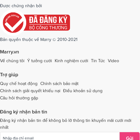
Dịch vụ cưới tại Quảng Bình
Dịch vụ cưới tại Quảng Nam
Được chứng nhận bởi
Dịch vụ cưới tại Quảng Ngãi
Dịch vụ cưới tại Hải Phòng
Dịch vụ cưới tại Quảng Ninh
Dịch vụ cưới tại Quảng Trị
Dịch vụ cưới tại Sóc Trăng
Dịch vụ cưới tại Sơn La
Bản quyền thuộc về Marry © 2010-2021
Dịch vụ cưới tại Tây Ninh
Dịch vụ cưới tại Thái Nguyên
Marry.vn
Dịch vụ cưới tại Thái Bình
Dịch vụ cưới tại Thanh Hóa
Về chúng tôi
Ý tưởng cưới
Kinh nghiệm cưới
Tin Tức
Video
Dịch vụ cưới tại Thừa Thiên - Huế
Dịch vụ cưới tại Tiền Giang
Trợ giúp
Dịch vụ cưới tại An Giang
Dịch vụ cưới tại Trà Vinh
Quy chế hoạt động
Chính sách bảo mật
Chính sách giải quyết khiếu nại
Điều khoản sử dụng
Dịch vụ cưới tại Tuyên Quang
Dịch vụ cưới tại Vĩnh Long
Câu hỏi thường gặp
Dịch vụ cưới tại Vĩnh Phúc
Dịch vụ cưới tại Yên Bái
Đăng ký nhận bản tin
Dịch vụ cưới tại Bà Rịa - Vũng Tàu
Dịch vụ cưới tại Bắc Giang
Đăng ký nhận bản tin để không bỏ lỡ thông tin khuyến mãi cưới mới
nhất
Dịch vụ cưới tại Bắc Kạn
Gửi