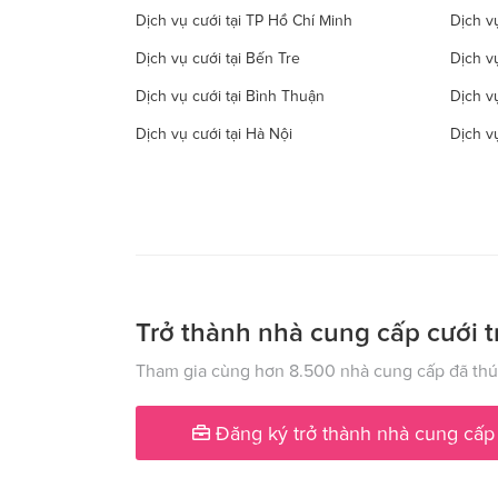
Dịch vụ cưới tại TP Hồ Chí Minh
Dịch vụ
Dịch vụ cưới tại Bến Tre
Dịch v
Dịch vụ cưới tại Bình Thuận
Dịch v
Dịch vụ cưới tại Hà Nội
Dịch v
Dịch vụ cưới tại Đồng Tháp
Dịch vụ
Dịch vụ cưới tại Hà Tây
Dịch vụ
Dịch vụ cưới tại Hậu Giang
Dịch v
Dịch vụ cưới tại Kiên Giang
Dịch v
Dịch vụ cưới tại Lạng Sơn
Dịch vụ
Trở thành nhà cung cấp cưới t
Dịch vụ cưới tại Nam Định
Dịch v
Tham gia cùng hơn 8.500 nhà cung cấp đã thúc
Dịch vụ cưới tại Phú Yên
Dịch v
Đăng ký trở thành nhà cung cấp
Dịch vụ cưới tại Quảng Ngãi
Dịch v
Dịch vụ cưới tại Sóc Trăng
Dịch vụ