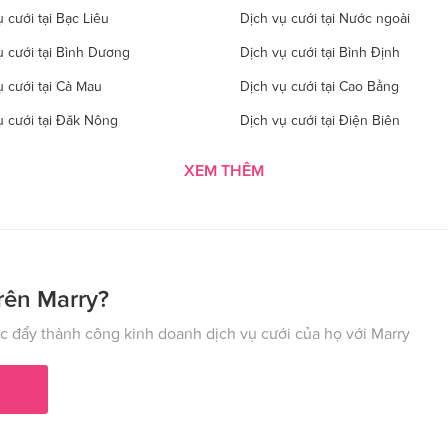
 cưới tại Bạc Liêu
Dịch vụ cưới tại Nước ngoài
ụ cưới tại Bình Dương
Dịch vụ cưới tại Bình Định
ụ cưới tại Cà Mau
Dịch vụ cưới tại Cao Bằng
ụ cưới tại Đăk Nông
Dịch vụ cưới tại Điện Biên
 cưới tại Gia Lai
Dịch vụ cưới tại Hà Giang
XEM THÊM
 cưới tại Hà Tĩnh
Dịch vụ cưới tại Hải Dương
ụ cưới tại Hòa Bình
Dịch vụ cưới tại Hưng Yên
ụ cưới tại Kon Tom
Dịch vụ cưới tại Lai Châu
 cưới tại Lào Cai
Dịch vụ cưới tại Cần Thơ
rên Marry?
ụ cưới tại Nghệ An
Dịch vụ cưới tại Ninh Bình
 đẩy thành công kinh doanh dịch vụ cưới của họ với Marry
ụ cưới tại Phú Thọ
Dịch vụ cưới tại Quảng Bình
ụ cưới tại Hải Phòng
Dịch vụ cưới tại Quảng Ninh
 cưới tại Sơn La
Dịch vụ cưới tại Tây Ninh