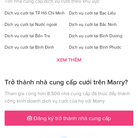
Tìm nhà cung cấp dịch vụ cưới theo khu vực
Dịch vụ cưới tại TP Hồ Chí Minh
Dịch vụ cưới tại Bạc Liêu
Dịch vụ cưới tại Nước ngoài
Dịch vụ cưới tại Bắc Ninh
Dịch vụ cưới tại Bến Tre
Dịch vụ cưới tại Bình Dương
Dịch vụ cưới tại Bình Định
Dịch vụ cưới tại Bình Phước
Dịch vụ cưới tại Bình Thuận
Dịch vụ cưới tại Cà Mau
XEM THÊM
Dịch vụ cưới tại Cao Bằng
Dịch vụ cưới tại Đăk Lăk
Trở thành nhà cung cấp cưới trên Marry?
Dịch vụ cưới tại Hà Nội
Dịch vụ cưới tại Đăk Nông
Dịch vụ cưới tại Điện Biên
Dịch vụ cưới tại Đồng Nai
Tham gia cùng hơn 8.500 nhà cung cấp đã thúc đẩy thành
công kinh doanh dịch vụ cưới của họ với Marry
Dịch vụ cưới tại Đồng Tháp
Dịch vụ cưới tại Gia Lai
Dịch vụ cưới tại Hà Giang
Dịch vụ cưới tại Hà Nam
Đăng ký trở thành nhà cung cấp
Dịch vụ cưới tại Hà Tây
Dịch vụ cưới tại Hà Tĩnh