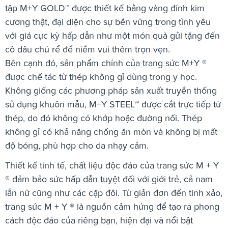
tập M+Y GOLD™ được thiết kế bằng vàng đính kim
cương thật, đại diện cho sự bền vững trong tình yêu
với giá cực kỳ hấp dẫn như một món quà gửi tặng đến
cô dâu chú rể để niềm vui thêm trọn vẹn.
Bên cạnh đó, sản phẩm chính của trang sức M+Y ®
được chế tác từ thép không gỉ dùng trong y học.
Không giống các phương pháp sản xuất truyền thống
sử dụng khuôn mẫu, M+Y STEEL™ được cắt trực tiếp từ
thép, do đó không có khớp hoặc đường nối. Thép
không gỉ có khả năng chống ăn mòn và không bị mất
độ bóng, phù hợp cho da nhạy cảm.
Thiết kế tinh tế, chất liệu độc đáo của trang sức M + Y
® đảm bảo sức hấp dẫn tuyệt đối với giới trẻ, cả nam
lẫn nữ cũng như các cặp đôi. Từ giản đơn đến tinh xảo,
trang sức M + Y ® là nguồn cảm hứng để tạo ra phong
cách độc đáo của riêng bạn, hiện đại và nổi bật