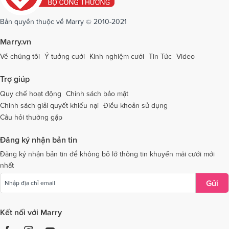
Dịch vụ cưới tại Sóc Trăng
Dịch vụ cưới tại Sơn La
Bản quyền thuộc về Marry © 2010-2021
Dịch vụ cưới tại Tây Ninh
Dịch vụ cưới tại Thái Nguyên
Marry.vn
Dịch vụ cưới tại Thái Bình
Dịch vụ cưới tại Thanh Hóa
Về chúng tôi
Ý tưởng cưới
Kinh nghiệm cưới
Tin Tức
Video
Dịch vụ cưới tại Thừa Thiên - Huế
Dịch vụ cưới tại Tiền Giang
Trợ giúp
Dịch vụ cưới tại An Giang
Dịch vụ cưới tại Trà Vinh
Quy chế hoạt động
Chính sách bảo mật
Chính sách giải quyết khiếu nại
Điều khoản sử dụng
Dịch vụ cưới tại Tuyên Quang
Dịch vụ cưới tại Vĩnh Long
Câu hỏi thường gặp
Dịch vụ cưới tại Vĩnh Phúc
Dịch vụ cưới tại Yên Bái
Đăng ký nhận bản tin
Dịch vụ cưới tại Bà Rịa - Vũng Tàu
Dịch vụ cưới tại Bắc Giang
Đăng ký nhận bản tin để không bỏ lỡ thông tin khuyến mãi cưới mới
nhất
Dịch vụ cưới tại Bắc Kạn
Gửi
Kết nối với Marry