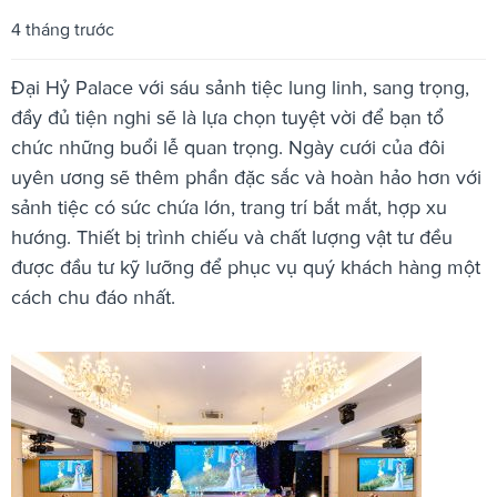
4 tháng trước
Đại Hỷ Palace với sáu sảnh tiệc lung linh, sang trọng,
đầy đủ tiện nghi sẽ là lựa chọn tuyệt vời để bạn tổ
chức những buổi lễ quan trọng. Ngày cưới của đôi
uyên ương sẽ thêm phần đặc sắc và hoàn hảo hơn với
sảnh tiệc có sức chứa lớn, trang trí bắt mắt, hợp xu
hướng. Thiết bị trình chiếu và chất lượng vật tư đều
được đầu tư kỹ lưỡng để phục vụ quý khách hàng một
cách chu đáo nhất.