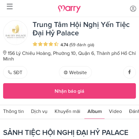
☰
/
Trang chủ
SẢNH TIỆC HỘI NGHỊ ĐẠI HỶ PALACE
Trung Tâm Hội Nghị Yến Tiệc
Đại Hỷ Palace
4.74
(59 đánh giá)
156 Lý Chiêu Hoàng, Phường 10, Quận 6, Thành phố Hồ Chí
Minh
SĐT
Website
Nhận báo giá
Thông tin
Dịch vụ
Khuyến mãi
Album
Video
Đánh
SẢNH TIỆC HỘI NGHỊ ĐẠI HỶ PALACE