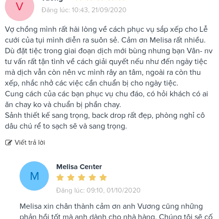
V
Đăng lúc: 10:43, 21/09/2020
Vợ chồng mình rất hài lòng về cách phục vụ sắp xếp cho Lễ
cưới của tụi mình diễn ra suôn sẻ. Cảm ơn Melisa rất nhiều.
Dù đặt tiệc trong giai đoạn dịch mới bùng nhưng bạn Vân- nv
tư vấn rất tận tình về cách giải quyết nếu như đến ngày tiệc
mà dịch vẫn còn nên vc mình rây an tâm, ngoài ra còn thu
xếp, nhắc nhở các việc cần chuẩn bị cho ngày tiệc.
Cung cách của các bạn phục vụ chu đáo, có hỏi khách có ai
ăn chay ko và chuẩn bị phần chay.
Sảnh thiết kế sang trọng, back drop rất đẹp, phòng nghỉ cô
dâu chú rể to sạch sẽ và sang trọng.
Viết trả lời
Melisa Center
M
Đăng lúc: 09:10, 01/10/2020
Melisa xin chân thành cảm ơn anh Vương cũng những
phản hồi tốt mà anh dành cho nhà hàng. Chúng tôi sẽ cố