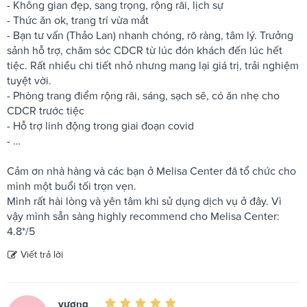
- Không gian đẹp, sang trọng, rộng rãi, lịch sự
- Thức ăn ok, trang trí vừa mắt
- Bạn tư vấn (Thảo Lan) nhanh chóng, rõ ràng, tâm lý. Trưởng
sảnh hỗ trợ, chăm sóc CDCR từ lúc đón khách đến lúc hết
tiệc. Rất nhiều chi tiết nhỏ nhưng mang lại giá trị, trải nghiệm
tuyệt vời.
- Phòng trang điểm rộng rãi, sáng, sạch sẽ, có ăn nhẹ cho
CDCR trước tiệc
- Hỗ trợ linh động trong giai đoạn covid
- …
Cảm ơn nhà hàng và các bạn ở Melisa Center đã tổ chức cho
mình một buổi tối trọn vẹn.
Mình rất hài lòng và yên tâm khi sử dụng dịch vụ ở đây. Vì
vậy mình sẵn sàng highly recommend cho Melisa Center:
4.8*/5
Viết trả lời
vương