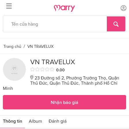
☰
/
Trang chủ
VN TRAVELUX
VN TRAVELUX
0.00
23 Đường số 2, Phường Trường Thọ, Quận
Thủ Đức, Quận Thủ Đức, Thành phố Hồ Chí
Minh
Nhận báo giá
Thông tin
Album
Đánh giá