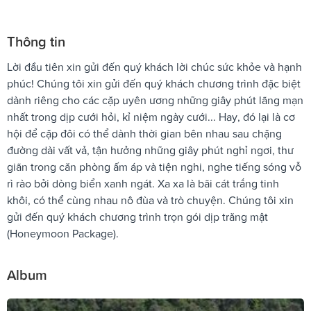
Thông tin
Lời đầu tiên xin gửi đến quý khách lời chúc sức khỏe và hạnh
phúc! Chúng tôi xin gửi đến quý khách chương trình đặc biệt
dành riêng cho các cặp uyên ương những giây phút lãng mạn
nhất trong dịp cưới hỏi, kỉ niệm ngày cưới... Hay, đó lại là cơ
hội để cặp đôi có thể dành thời gian bên nhau sau chặng
đường dài vất vả, tận hưởng những giây phút nghỉ ngơi, thư
giãn trong căn phòng ấm áp và tiện nghi, nghe tiếng sóng vỗ
rì rào bởi dòng biển xanh ngát. Xa xa là bãi cát trắng tinh
khôi, có thể cùng nhau nô đùa và trò chuyện. Chúng tôi xin
gửi đến quý khách chương trình trọn gói dịp trăng mật
(Honeymoon Package).
Album