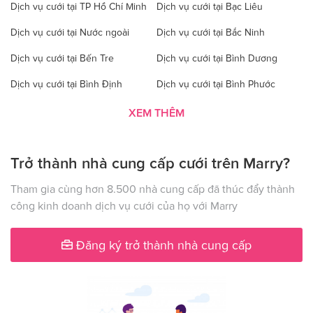
Dịch vụ cưới tại TP Hồ Chí Minh
Dịch vụ cưới tại Bạc Liêu
Dịch vụ cưới tại Nước ngoài
Dịch vụ cưới tại Bắc Ninh
Dịch vụ cưới tại Bến Tre
Dịch vụ cưới tại Bình Dương
Dịch vụ cưới tại Bình Định
Dịch vụ cưới tại Bình Phước
Dịch vụ cưới tại Bình Thuận
Dịch vụ cưới tại Cà Mau
XEM THÊM
Dịch vụ cưới tại Cao Bằng
Dịch vụ cưới tại Đăk Lăk
Trở thành nhà cung cấp cưới trên Marry?
Dịch vụ cưới tại Hà Nội
Dịch vụ cưới tại Đăk Nông
Dịch vụ cưới tại Điện Biên
Dịch vụ cưới tại Đồng Nai
Tham gia cùng hơn 8.500 nhà cung cấp đã thúc đẩy thành
công kinh doanh dịch vụ cưới của họ với Marry
Dịch vụ cưới tại Đồng Tháp
Dịch vụ cưới tại Gia Lai
Dịch vụ cưới tại Hà Giang
Dịch vụ cưới tại Hà Nam
Đăng ký trở thành nhà cung cấp
Dịch vụ cưới tại Hà Tây
Dịch vụ cưới tại Hà Tĩnh
Dịch vụ cưới tại Hải Dương
Dịch vụ cưới tại Đà Nẵng