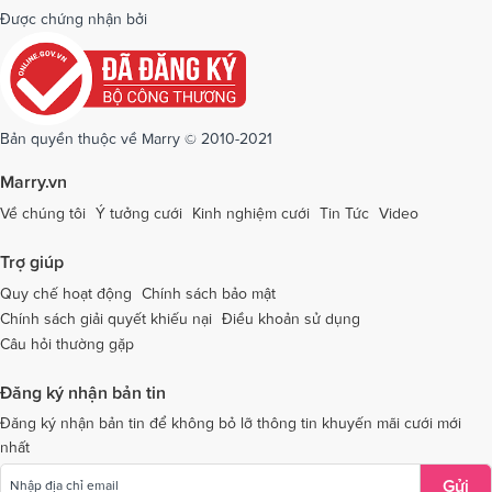
Dịch vụ cưới tại Quảng Bình
Dịch vụ cưới tại Quảng Nam
Được chứng nhận bởi
Dịch vụ cưới tại Quảng Ngãi
Dịch vụ cưới tại Hải Phòng
Dịch vụ cưới tại Quảng Ninh
Dịch vụ cưới tại Quảng Trị
Dịch vụ cưới tại Sóc Trăng
Dịch vụ cưới tại Sơn La
Bản quyền thuộc về Marry © 2010-2021
Dịch vụ cưới tại Tây Ninh
Dịch vụ cưới tại Thái Nguyên
Marry.vn
Dịch vụ cưới tại Thái Bình
Dịch vụ cưới tại Thanh Hóa
Về chúng tôi
Ý tưởng cưới
Kinh nghiệm cưới
Tin Tức
Video
Dịch vụ cưới tại Thừa Thiên - Huế
Dịch vụ cưới tại Tiền Giang
Trợ giúp
Dịch vụ cưới tại An Giang
Dịch vụ cưới tại Trà Vinh
Quy chế hoạt động
Chính sách bảo mật
Chính sách giải quyết khiếu nại
Điều khoản sử dụng
Dịch vụ cưới tại Tuyên Quang
Dịch vụ cưới tại Vĩnh Long
Câu hỏi thường gặp
Dịch vụ cưới tại Vĩnh Phúc
Dịch vụ cưới tại Yên Bái
Đăng ký nhận bản tin
Dịch vụ cưới tại Bà Rịa - Vũng Tàu
Dịch vụ cưới tại Bắc Giang
Đăng ký nhận bản tin để không bỏ lỡ thông tin khuyến mãi cưới mới
nhất
Dịch vụ cưới tại Bắc Kạn
Gửi