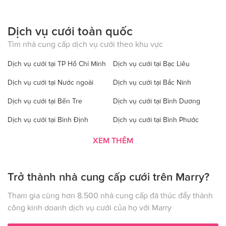
Dịch vụ cưới toàn quốc
Tìm nhà cung cấp dịch vụ cưới theo khu vực
Dịch vụ cưới tại TP Hồ Chí Minh
Dịch vụ cưới tại Bạc Liêu
Dịch vụ cưới tại Nước ngoài
Dịch vụ cưới tại Bắc Ninh
Dịch vụ cưới tại Bến Tre
Dịch vụ cưới tại Bình Dương
Dịch vụ cưới tại Bình Định
Dịch vụ cưới tại Bình Phước
Dịch vụ cưới tại Bình Thuận
Dịch vụ cưới tại Cà Mau
XEM THÊM
Dịch vụ cưới tại Cao Bằng
Dịch vụ cưới tại Đăk Lăk
Trở thành nhà cung cấp cưới trên Marry?
Dịch vụ cưới tại Hà Nội
Dịch vụ cưới tại Đăk Nông
Dịch vụ cưới tại Điện Biên
Dịch vụ cưới tại Đồng Nai
Tham gia cùng hơn 8.500 nhà cung cấp đã thúc đẩy thành
công kinh doanh dịch vụ cưới của họ với Marry
Dịch vụ cưới tại Đồng Tháp
Dịch vụ cưới tại Gia Lai