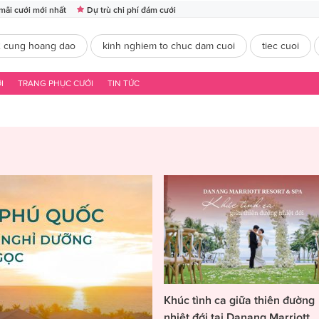
mãi cưới mới nhất
Dự trù chi phí đám cưới
2 cung hoang dao
kinh nghiem to chuc dam cuoi
tiec cuoi
I
TRANG PHỤC CƯỚI
TIN TỨC
Khúc tình ca giữa thiên đường
nhiệt đới tại Danang Marriott