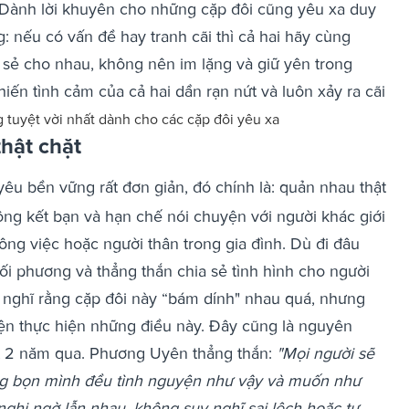
 Dành lời khuyên cho những cặp đôi cũng yêu xa duy
: nếu có vấn đề hay tranh cãi thì cả hai hãy cùng
 sẻ cho nhau, không nên im lặng và giữ yên trong
ến tình cảm của cả hai dần rạn nứt và luôn xảy ra cãi
 tuyệt vời nhất dành cho các cặp đôi yêu xa
thật chặt
 yêu bền vững rất đơn giản, đó chính là: quản nhau thật
hông kết bạn và hạn chế nói chuyện với người khác giới
công việc hoặc người thân trong gia đình. Dù đi đâu
ối phương và thẳng thắn chia sẻ tình hình cho người
sẽ nghĩ rằng cặp đôi này “bám dính" nhau quá, nhưng
ện thực hiện những điều này. Đây cũng là nguyên
ốt 2 năm qua.
Phương Uyên thẳng thắn:
"Mọi người sẽ
g bọn mình đều tình nguyện như vậy và muốn như
nghi ngờ lẫn nhau, không suy nghĩ sai lệch hoặc tự