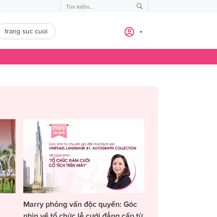
trang suc cuoi
Marry phỏng vấn độc quyền: Góc
nhìn về tổ chức lễ cưới đẳng cấp từ