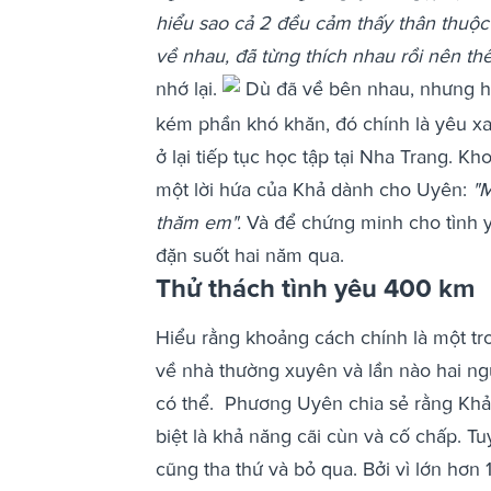
hiểu sao cả 2 đều cảm thấy thân thuộc 
về nhau, đã từng thích nhau rồi nên thế.
nhớ lại.
Dù đã về bên nhau, nhưng ha
kém phần khó khăn, đó chính là yêu xa
ở lại tiếp tục học tập tại Nha Trang. 
một lời hứa của Khả dành cho Uyên:
"M
thăm em".
Và để chứng minh cho tình y
đặn suốt hai năm qua.
Thử thách tình yêu 400 km
Hiểu rằng khoảng cách chính là một tr
về nhà thường xuyên và lần nào hai ng
có thể.
Phương Uyên chia sẻ rằng Khả
biệt là khả năng cãi cùn và cố chấp. T
cũng tha thứ và bỏ qua. Bởi vì lớn hơ