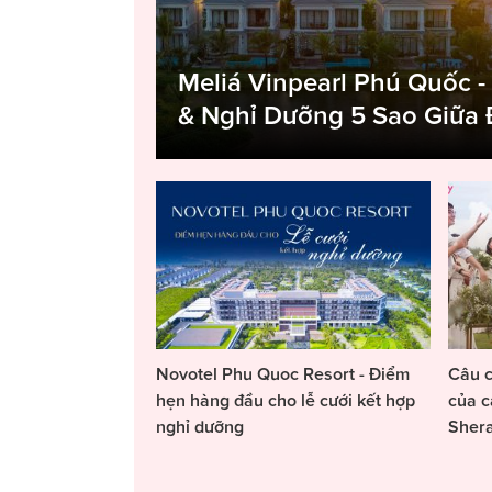
Meliá Vinpearl Phú Quốc -
& Nghỉ Dưỡng 5 Sao Giữa
Novotel Phu Quoc Resort - Điểm
Câu c
hẹn hàng đầu cho lễ cưới kết hợp
của c
nghỉ dưỡng
Sher