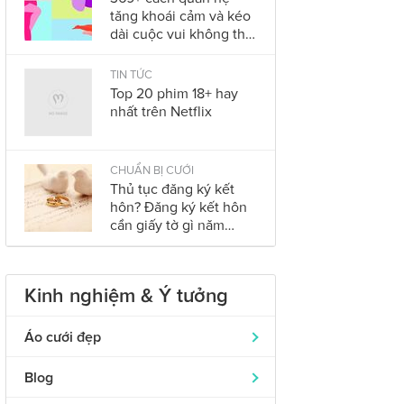
tăng khoái cảm và kéo
dài cuộc vui không thể
bỏ qua trong năm
2023
TIN TỨC
Top 20 phim 18+ hay
nhất trên Netflix
CHUẨN BỊ CƯỚI
Thủ tục đăng ký kết
hôn? Đăng ký kết hôn
cần giấy tờ gì năm
2023?
Kinh nghiệm & Ý tưởng
Áo cưới đẹp
Áo dài cưới
319
Blog
Nhẫn cưới đẹp
242