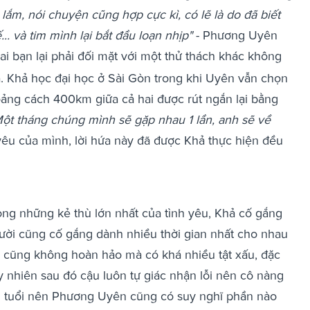
lắm, nói chuyện cũng hợp cực kì, có lẽ là do đã biết
.. và tim mình lại bắt đầu loạn nhịp"
- Phương Uyên
i bạn lại phải đối mặt với một thử thách khác không
. Khả học đại học ở Sài Gòn trong khi Uyên vẫn chọn
Khoảng cách 400km giữa cả hai được rút ngắn lại bằng
ột tháng chúng mình sẽ gặp nhau 1 lần, anh sẽ về
êu của mình, lời hứa này đã được Khả thực hiện đều
ong những kẻ thù lớn nhất của tình yêu, Khả cố gắng
ười cũng cố gắng dành nhiều thời gian nhất cho nhau
 cũng không hoàn hảo mà có khá nhiều tật xấu, đặc
uy nhiên sau đó cậu luôn tự giác nhận lỗi nên cô nàng
n 1 tuổi nên Phương Uyên cũng có suy nghĩ phần nào