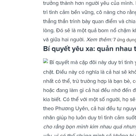
trưởng thành hơn người yêu của mình.
trì tình cảm bền vững, cô nàng cho rằng
thẳng thắn trình bày quan điểm và chia
lòng. Đó sẽ là một quả bom nổ chậm khi
vã giữa hai người.
Xem thêm:
7 ứng dụng
Bí quyết yêu xa: quản nhau 
Bí quyết mà cặp đôi này duy trì tình
chặt. Điều này có nghĩa là cả hai sẽ k
nhất có thể, trừ trường hợp là bạn bè, 
hoặc đang làm gì cả hai đều nhớ đến đ
kia biết. Có thể với một số người, họ 
theo Phương Uyên, cả hai đều tự nguy
nhân giúp họ luôn duy trì tình cảm su
cho rằng bọn mình kìm nhau quá nhưn
vậy, vì có thế chúng mình sẽ không bị 