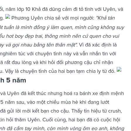
uổi, năm lớp 10 Khả đã dũng cảm đi tỏ tình với Uyên, và
g.
Phương Uyên chia sẻ với mọi người:
"Khả tán
ột tuần là mình đồng ý làm quen, mình cũng không suy
iểu hot boy đẹp trai, thông minh nên cứ quen cho vui
ay và gọi nhau bằng tên thân mật".
Vì đã xác định là
nghiêm túc với chuyện tình này và vẫn nhắn tin với
ã rất đau lòng và khi hỏi đối phương cậu chỉ nhận
u. Vậy là chuyện tình của hai bạn tạm chia ly từ đó.
ch 5 năm
và Uyên đã kết thúc nhưng hoá ra bánh xe định mệnh
 5 năm sau, vào một chiều mùa hè khi đang lướt
ã gửi lời mời kết bạn cho cậu. Thấy tín hiệu từ crush,
in hỏi thăm Uyên. Cuối cùng, hai bạn đã có cuộc hội
anh đã cầm tay mình, còn mình vòng ôm eo anh, không