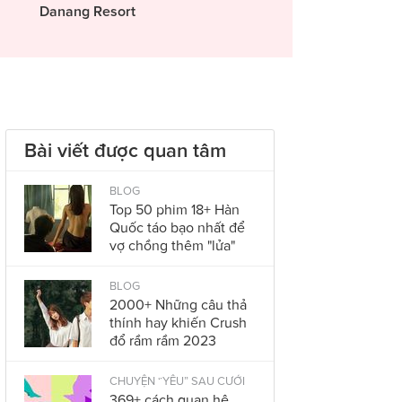
Danang Resort
Bài viết được quan tâm
BLOG
Top 50 phim 18+ Hàn
Quốc táo bạo nhất để
vợ chồng thêm "lửa"
BLOG
2000+ Những câu thả
thính hay khiến Crush
đổ rầm rầm 2023
CHUYỆN “YÊU” SAU CƯỚI
369+ cách quan hệ