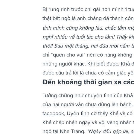
Bị rung rinh trước chị gái hơn mình 1 t
thật bất ngờ là anh chàng đã thành côn
tỉnh mình cũng không lâu, chắc tầm m
nghĩ nhiều về tuổi tác cho lắm! Thấy k
thôi! Sau một tháng, hai đứa mới nắm t
chỉ “quen cho vui" nên cô nàng không 
những người khác. Khi biết được, Khả đ
được câu trả lời là chưa có cảm giác yê
Đến khoảng thời gian xa cá
Tưởng chừng như chuyện tình của Khả 
của hai người vẫn chưa dừng lăn bánh.
facebook, Uyên tình cờ thấy Khả và cô đ
Khả chấp nhận ngay và vội vàng nhắn t
ngộ tại Nha Trang.
"Ngày đầu gặp lại, 