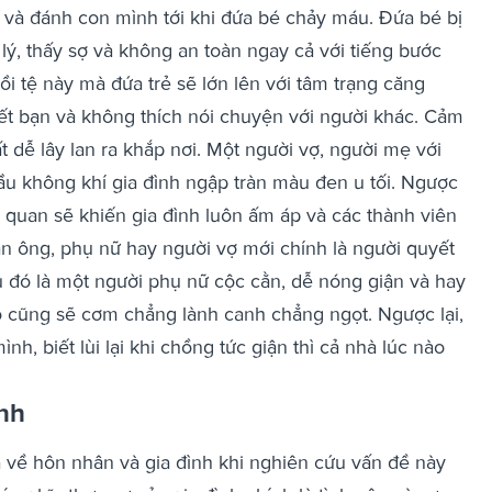
t và đánh con mình tới khi đứa bé chảy máu.
Đứa bé bị
ý, thấy sợ và không an toàn ngay cả với tiếng bước
i tệ này mà đứa trẻ sẽ lớn lên với tâm trạng căng
t bạn và không thích nói chuyện với người khác.
Cảm
ất dễ lây lan ra khắp nơi. Một người vợ, người mẹ với
bầu không khí gia đình ngập tràn màu đen u tối. Ngược
ạc quan sẽ khiến gia đình luôn ấm áp và các thành viên
n ông, phụ nữ hay người vợ mới chính là người quyết
 đó là một người phụ nữ cộc cằn, dễ nóng giận và hay
ào cũng sẽ cơm chẳng lành canh chẳng ngọt.
Ngược lại,
h, biết lùi lại khi chồng tức giận thì cả nhà lúc nào
ình
a về hôn nhân và gia đình khi nghiên cứu vấn đề này