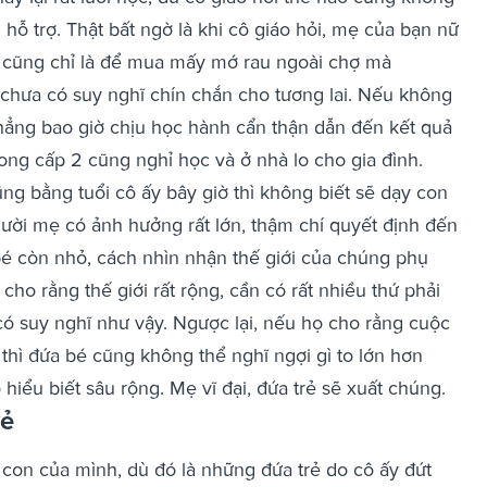
hỗ trợ.
Thật bất ngờ là khi cô giáo hỏi, mẹ của bạn nữ
gì, cũng chỉ là để mua mấy mớ rau ngoài chợ mà
 chưa có suy nghĩ chín chắn cho tương lai. Nếu không
hẳng bao giờ chịu học hành cẩn thận dẫn đến kết quả
ong cấp 2 cũng nghỉ học và ở nhà lo cho gia đình.
ng bằng tuổi cô ấy bây giờ thì không biết sẽ dạy con
ười mẹ có ảnh hưởng rất lớn, thậm chí quyết định đến
bé còn nhỏ, cách nhìn nhận thế giới của chúng phụ
cho rằng thế giới rất rộng, cần có rất nhiều thứ phải
có suy nghĩ như vậy. Ngược lại, nếu họ cho rằng cuộc
 thì đứa bé cũng không thể nghĩ ngợi gì to lớn hơn
hiểu biết sâu rộng. Mẹ vĩ đại, đứa trẻ sẽ xuất chúng.
vẻ
 con của mình, dù đó là những đứa trẻ do cô ấy đứt