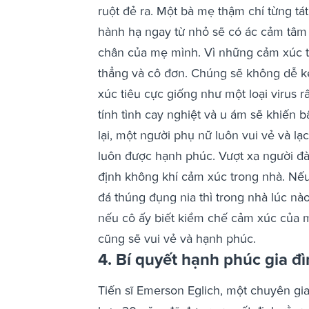
ruột đẻ ra. Một bà mẹ thậm chí từng tá
hành hạ ngay từ nhỏ sẽ có ác cảm tâm l
chân của mẹ mình. Vì những cảm xúc tồ
thẳng và cô đơn. Chúng sẽ không dễ kế
xúc tiêu cực giống như một loại virus r
tính tình cay nghiệt và u ám sẽ khiến 
lại, một người phụ nữ luôn vui vẻ và l
luôn được hạnh phúc.
Vượt xa người đà
định không khí cảm xúc trong nhà. Nếu
đá thúng đụng nia thì trong nhà lúc n
nếu cô ấy biết kiềm chế cảm xúc của mìn
cũng sẽ vui vẻ và hạnh phúc.
4. Bí quyết hạnh phúc gia đ
Tiến sĩ Emerson Eglich, một chuyên gi