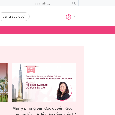
trang suc cuoi
Marry phỏng vấn độc quyền: Góc
nhìn về tổ chức lễ cưới đẳng cấp từ