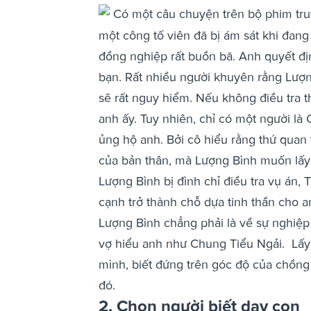
Có một câu chuyện trên bộ phim truy
một công tố viên đã bị ám sát khi đang
đồng nghiệp rất buồn bã. Anh quyết đị
bạn.
Rất nhiều người khuyên rằng Lượ
sẽ rất nguy hiểm. Nếu không điều tra th
anh ấy. Tuy nhiên, chỉ có một người là
ủng hộ anh. Bởi cô hiểu rằng thứ quan 
của bản thân, mà Lượng Bình muốn lấy 
Lượng Bình bị đình chỉ điều tra vụ án,
cạnh trở thành chỗ dựa tinh thần cho a
Lượng Bình chẳng phải là về sự nghiệp
vợ hiểu anh như Chung Tiểu Ngải.
Lấy
mình, biết đứng trên góc độ của chồng
đó.
2. Chọn người biết dạy con