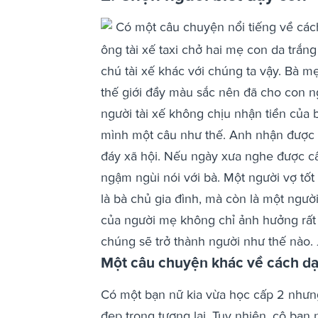
Có một câu chuyện nổi tiếng về các
ông tài xế taxi chở hai mẹ con da trắn
chú tài xế khác với chúng ta vậy. Bà m
thế giới đầy màu sắc nên đã cho con 
người tài xế không chịu nhận tiền của
mình một câu như thế. Anh nhận được câ
đáy xã hội. Nếu ngày xưa nghe được câu
ngậm ngùi nói với bà.
Một người vợ tốt
là bà chủ gia đình, mà còn là một ngườ
của người mẹ không chỉ ảnh hưởng rất 
chúng sẽ trở thành người như thế nào.
Một câu chuyện khác về cách d
Có một bạn nữ kia vừa học cấp 2 nhưng
đẹp trong tương lai. Tuy nhiên, cô bạn 