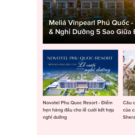
Meliá Vinpearl Phú Quốc -
& Nghỉ Dưỡng 5 Sao Giữa
Novotel Phu Quoc Resort - Điểm
Câu c
hẹn hàng đầu cho lễ cưới kết hợp
của c
nghỉ dưỡng
Sher