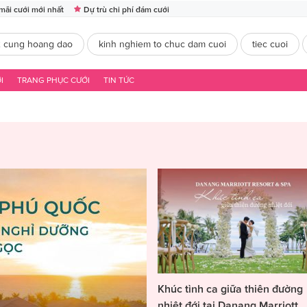
mãi cưới mới nhất
Dự trù chi phí đám cưới
2 cung hoang dao
kinh nghiem to chuc dam cuoi
tiec cuoi
I
TRANG PHỤC CƯỚI
TIN TỨC
Khúc tình ca giữa thiên đường
nhiệt đới tại Danang Marriott