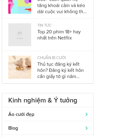
tăng khoái cảm và kéo
dài cuộc vui không thể
bỏ qua trong năm
2023
TIN TỨC
Top 20 phim 18+ hay
nhất trên Netflix
CHUẨN BỊ CƯỚI
Thủ tục đăng ký kết
hôn? Đăng ký kết hôn
cần giấy tờ gì năm
2023?
Kinh nghiệm & Ý tưởng
Áo cưới đẹp
Áo dài cưới
319
Blog
Nhẫn cưới đẹp
242