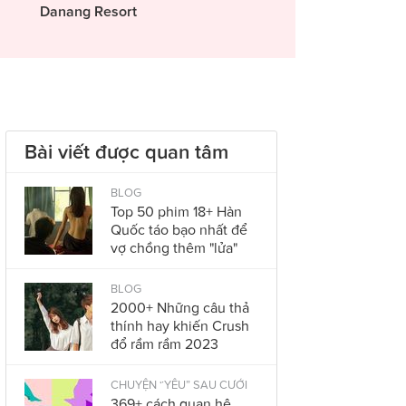
Danang Resort
Bài viết được quan tâm
BLOG
Top 50 phim 18+ Hàn
Quốc táo bạo nhất để
vợ chồng thêm "lửa"
BLOG
2000+ Những câu thả
thính hay khiến Crush
đổ rầm rầm 2023
CHUYỆN “YÊU” SAU CƯỚI
369+ cách quan hệ