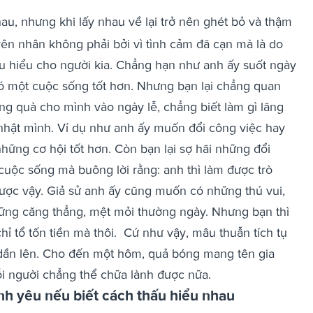
au, nhưng khi lấy nhau về lại trở nên ghét bỏ và thậm
yên nhân không phải bởi vì tình cảm đã cạn mà là do
 hiểu cho người kia.
Chẳng hạn như anh ấy suốt ngày
có một cuộc sống tốt hơn. Nhưng bạn lại chẳng quan
ng quà cho mình vào ngày lễ, chẳng biết làm gì lãng
nhật mình.
Ví dụ như anh ấy muốn đổi công việc hay
hững cơ hội tốt hơn. Còn bạn lại sợ hãi những đổi
cuộc sống mà buông lời rằng: anh thì làm được trò
ược vậy.
Giả sử anh ấy cũng muốn có những thú vui,
hững căng thẳng, mệt mỏi thường ngày. Nhưng bạn thì
ỉ tổ tốn tiền mà thôi.
Cứ như vậy, mâu thuẫn tích tụ
 dần lên. Cho đến một hôm, quả bóng mang tên gia
ỗi người chẳng thể chữa lành được nữa.
nh yêu nếu biết cách thấu hiểu nhau