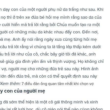
h dạy con của một người phụ nữ da trắng như sau. Khi
g nọ thì ở trên xe đứa bé hỏi mẹ mình rằng sao da của
ẹ cười hiền mà trả lời rằng bởi Chúa muốn tạo ra một
người có những màu da khác nhau đấy con.
Đến nơi,
 bà mẹ. Anh ấy nói rằng ngày xưa cũng từng hỏi mẹ
u trả lời rằng vì chúng ta là tầng lớp thấp kém dưới
 trả lời như của cô, chắc bây giờ tôi đã khác, anh
 sẽ giúp gia đình yên ấm và thịnh vượng. Họ không chỉ
i vợ, người mẹ cho những đứa trẻ sau này. Hình ảnh
lớn đến đứa trẻ, mà còn có thể quyết định sau này
Xem thêm:
7 điều đàn ông quan tâm nhất khi chọn vợ
ạy con của người mẹ
 đã sớm thể hiện là một cô gái thông minh và xinh
này lại rất lười học, dù cô giáo nói thế nào cũng không