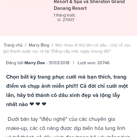
Resort & Spa và Sheraton Grand
Danang Resort
1 tháng trước
27007
Trang chủ
/
Marry Blog
/
Kéo nhau đi thử làm cô dâu - chú rể, lưu
giữ thanh xuân rực rỡ tại "Đẳng cấp mới, ngày chung đôi"
Đăng bởi
Marry Doe
- 31/03/2018 | Lượt xem: 20746
Chọn bất kỳ trang phục cưới mà bạn thích, trang
điểm và chụp ảnh miễn phí!!! Cả đời chỉ cưới một
lần, hãy trở thành cô dâu xinh đẹp và lộng lẫy
nhất nào ❤ ❤ ❤
Dưới bàn tay "điệu nghệ" của các chuyên gia
make-up, các cô nàng được dịp biến hóa lung linh