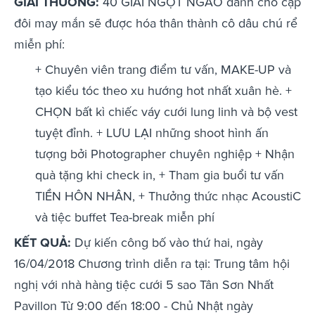
GIẢI THƯỞNG:
40 GIẢI NGỌT NGÀO dành cho cặp
đôi may mắn sẽ được hóa thân thành cô dâu chú rể
miễn phí:
+ Chuyên viên trang điểm tư vấn, MAKE-UP và
tạo kiểu tóc theo xu hướng hot nhất xuân hè. +
CHỌN bất kì chiếc váy cưới lung linh và bộ vest
tuyệt đỉnh. + LƯU LẠI những shoot hình ấn
tượng bởi Photographer chuyên nghiệp + Nhận
quà tặng khi check in, + Tham gia buổi tư vấn
TIỀN HÔN NHÂN, + Thưởng thức nhạc AcoustiC
và tiệc buffet Tea-break miễn phí
KẾT QUẢ:
Dự kiến công bố vào thứ hai, ngày
16/04/2018 Chương trình diễn ra tại: Trung tâm hội
nghị với nhà hàng tiệc cưới 5 sao Tân Sơn Nhất
Pavillon Từ 9:00 đến 18:00 - Chủ Nhật ngày