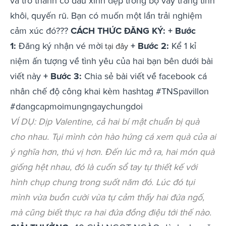
và trở thành cô dâu xinh đẹp trong bộ váy trắng tinh
khôi, quyến rũ. Bạn có muốn một lần trải nghiệm
cảm xúc đó???
CÁCH THỨC ĐĂNG KÝ:
+ Bước
1:
Đăng ký nhận vé mời
+ Bước 2:
Kể 1 kỉ
tại đây
niệm ấn tượng về tình yêu của hai bạn bên dưới bài
viết này
+ Bước 3:
Chia sẻ bài viết về facebook cá
nhân chế độ công khai kèm hashtag #TNSpavillon
#dangcapmoimungngaychungdoi
VÍ DỤ: Dịp Valentine, cả hai bí mật chuẩn bị quà
cho nhau. Tụi mình còn hào hứng cá xem quà của ai
ý nghĩa hơn, thú vị hơn. Đến lúc mở ra, hai món quà
giống hệt nhau, đó là cuốn sổ tay tự thiết kế với
hình chụp chung trong suốt năm đó. Lúc đó tụi
mình vừa buồn cười vừa tự cảm thấy hai đứa ngố,
mà cũng biết thực ra hai đứa đồng điệu tới thế nào.