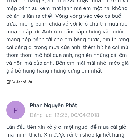
Trưa hè tháng 3, anh tha xác chạy mua cho em xù
mập bánh su kem mát lạnh mà em một hai không
có ăn là lăn ra chết. Vòng vòng vèo vèo cả buổi
trưa, miếng bánh chưa về với khổ chủ thì mưa rào
mùa hạ ập tới. Anh run cầm cập nhưng vẫn cười,
mang hộp bánh tới cho em bằng được, em thương
cái dáng đi trong mưa của anh, thèm hít hà cái mùi
thơm thơm mồ hôi của anh, nghiện những cái ôm
và hôn má của anh. Bên em mãi mãi nhé, mèo già
giả bộ hung hăng nhưng cưng em nhất!
Viết trả lời
Phan Nguyên Phát
P
Đăng lúc: 12:25, 06/04/2018
Lần đầu tiên xin xỏ ý oi một người để mua cái giỏ
mà mình thích. Xin được rồi thi shop lại hết hàng.