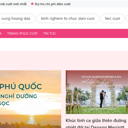
mãi cưới mới nhất
Dự trù chi phí đám cưới
2 cung hoang dao
kinh nghiem to chuc dam cuoi
tiec cuoi
I
TRANG PHỤC CƯỚI
TIN TỨC
Khúc tình ca giữa thiên đường
nhiệt đới tại Danang Marriott