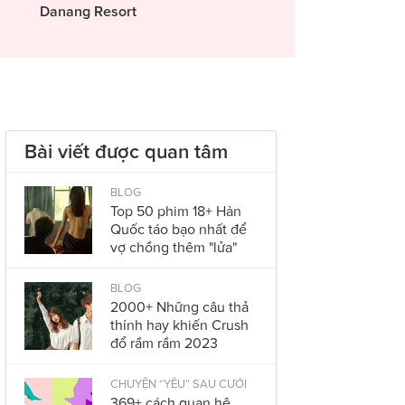
Danang Resort
Bài viết được quan tâm
BLOG
Top 50 phim 18+ Hàn
Quốc táo bạo nhất để
vợ chồng thêm "lửa"
BLOG
2000+ Những câu thả
thính hay khiến Crush
đổ rầm rầm 2023
CHUYỆN “YÊU” SAU CƯỚI
369+ cách quan hệ