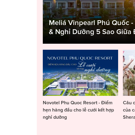
Meliá Vinpearl Phú Quốc -
& Nghỉ Dưỡng 5 Sao Giữa
Novotel Phu Quoc Resort - Điểm
Câu c
hẹn hàng đầu cho lễ cưới kết hợp
của c
nghỉ dưỡng
Sher