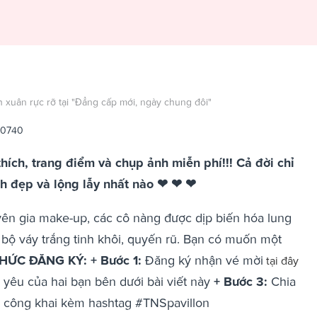
nh xuân rực rỡ tại "Đẳng cấp mới, ngày chung đôi"
20740
hích, trang điểm và chụp ảnh miễn phí!!! Cả đời chỉ
inh đẹp và lộng lẫy nhất nào ❤ ❤ ❤
ên gia make-up, các cô nàng được dịp biến hóa lung
g bộ váy trắng tinh khôi, quyến rũ. Bạn có muốn một
HỨC ĐĂNG KÝ:
+ Bước 1:
Đăng ký nhận vé mời
tại đây
h yêu của hai bạn bên dưới bài viết này
+ Bước 3:
Chia
ộ công khai kèm hashtag #TNSpavillon