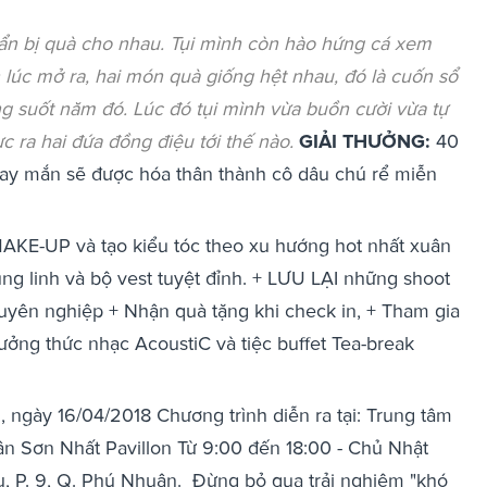
huẩn bị quà cho nhau. Tụi mình còn hào hứng cá xem
n lúc mở ra, hai món quà giống hệt nhau, đó là cuốn sổ
ong suốt năm đó. Lúc đó tụi mình vừa buồn cười vừa tự
c ra hai đứa đồng điệu tới thế nào.
GIẢI THƯỞNG:
40
 mắn sẽ được hóa thân thành cô dâu chú rể miễn
MAKE-UP và tạo kiểu tóc theo xu hướng hot nhất xuân
ung linh và bộ vest tuyệt đỉnh. + LƯU LẠI những shoot
uyên nghiệp + Nhận quà tặng khi check in, + Tham gia
ng thức nhạc AcoustiC và tiệc buffet Tea-break
 ngày 16/04/2018 Chương trình diễn ra tại: Trung tâm
Tân Sơn Nhất Pavillon Từ 9:00 đến 18:00 - Chủ Nhật
, P. 9, Q. Phú Nhuận.
Đừng bỏ qua trải nghiệm "khó