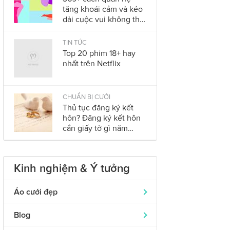
tăng khoái cảm và kéo
dài cuộc vui không thể
bỏ qua trong năm
2023
TIN TỨC
Top 20 phim 18+ hay
nhất trên Netflix
CHUẨN BỊ CƯỚI
Thủ tục đăng ký kết
hôn? Đăng ký kết hôn
cần giấy tờ gì năm
2023?
Kinh nghiệm & Ý tưởng
Áo cưới đẹp
Áo dài cưới
319
Blog
Nhẫn cưới đẹp
242