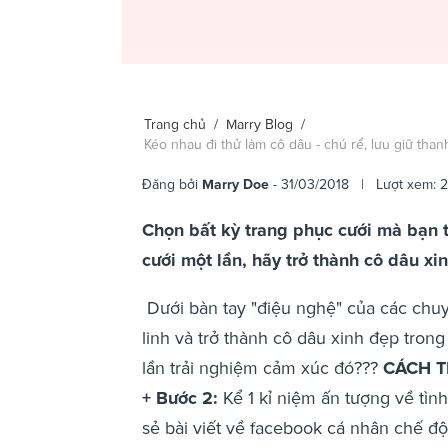
Trang chủ
/
Marry Blog
/
Kéo nhau đi thử làm cô dâu - chú rể, lưu giữ tha
Đăng bởi
Marry Doe
- 31/03/2018 | Lượt xem: 
Chọn bất kỳ trang phục cưới mà bạn t
cưới một lần, hãy trở thành cô dâu x
Dưới bàn tay "điệu nghệ" của các chuy
linh và trở thành cô dâu xinh đẹp tron
lần trải nghiệm cảm xúc đó???
CÁCH T
+ Bước 2:
Kể 1 kỉ niệm ấn tượng về tìn
sẻ bài viết về facebook cá nhân chế đ