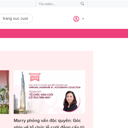
trang suc cuoi
Marry phỏng vấn độc quyền: Góc
nhìn về tổ chức lễ cưới đẳng cấp từ