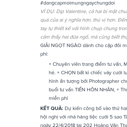
#dangcapmoimungngaychungdoi
VÍ DỤ: Dịp Valentine, cả hai bí mật c
quà của ai ý nghĩa hơn, thú vị hơn. Đế
tay tự thiết kế với hình chụp chung tr
cảm thấy hai đứa ngố, mà cũng biết thự
GIẢI NGỌT NGÀO dành cho cặp đôi may
phí:
+ Chuyên viên trang điểm tư vấn, 
hè. + CHỌN bất kì chiếc váy cưới l
hình ấn tượng bởi Photographer ch
buổi tư vấn TIỀN HÔN NHÂN, + Thưở
miễn phí
KẾT QUẢ:
Dự kiến công bố vào thứ hai,
hội nghị với nhà hàng tiệc cưới 5 sao 
ngày 22/4/2018 tại 202 Hoàng Văn Thụ