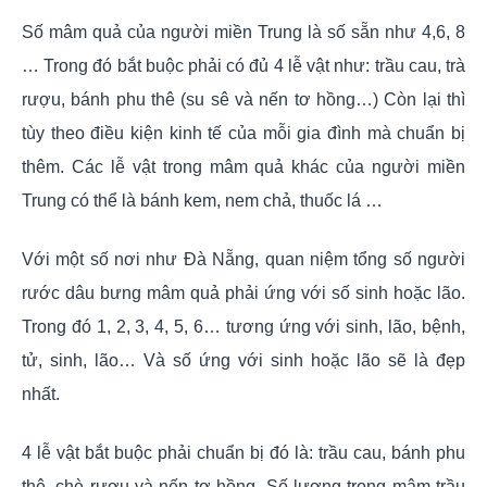
Số mâm quả của người miền Trung là số sẵn như 4,6, 8
… Trong đó bắt buộc phải có đủ 4 lễ vật như: trầu cau, trà
rượu, bánh phu thê (su sê và nến tơ hồng…) Còn lại thì
tùy theo điều kiện kinh tế của mỗi gia đình mà chuẩn bị
thêm. Các lễ vật trong mâm quả khác của người miền
Trung có thể là bánh kem, nem chả, thuốc lá …
Với một số nơi như Đà Nẵng, quan niệm tổng số người
rước dâu bưng mâm quả phải ứng với số sinh hoặc lão.
Trong đó 1, 2, 3, 4, 5, 6… tương ứng với sinh, lão, bệnh,
tử, sinh, lão… Và số ứng với sinh hoặc lão sẽ là đẹp
nhất.
4 lễ vật bắt buộc phải chuẩn bị đó là: trầu cau, bánh phu
thê, chè rượu và nến tơ hồng. Số lượng trong mâm trầu