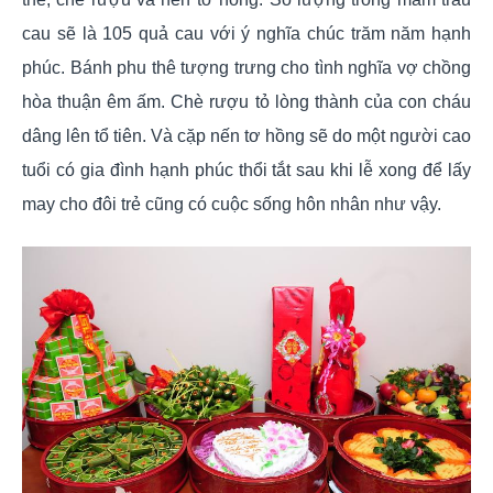
cau sẽ là 105 quả cau với ý nghĩa chúc trăm năm hạnh
phúc. Bánh phu thê tượng trưng cho tình nghĩa vợ chồng
hòa thuận êm ấm. Chè rượu tỏ lòng thành của con cháu
dâng lên tổ tiên. Và cặp nến tơ hồng sẽ do một người cao
tuổi có gia đình hạnh phúc thổi tắt sau khi lễ xong để lấy
may cho đôi trẻ cũng có cuộc sống hôn nhân như vậy.