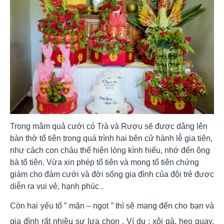
Trong mâm quả cưới có Trà và Rượu sẽ được dâng lên
bàn thờ tổ tiên trong quá trình hai bên cử hành lễ gia tiên,
như cách con cháu thể hiện lòng kính hiếu, nhớ đến ông
bà tổ tiên. Vừa xin phép tổ tiên và mong tổ tiên chứng
giám cho đám cưới và đời sống gia đình của đội trẻ được
diễn ra vui vẻ, hạnh phúc .
Còn hai yếu tố ” mặn – ngọt ” thì sẽ mang đến cho bạn và
gia đình rất nhiều sự lựa chọn . Ví dụ : xôi gà, heo quay,