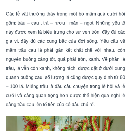
Các lễ vật thường thấy trong một bộ mâm quả cưới hỏi
gồm: trầu – cau , trà – rượu , mặn – ngọt. Những yếu tố
này được xem là biểu trưng cho sự vẹn tròn, đầy đủ các
gia vị, đầy đủ các cung bậc của đời sống. Yêu cầu về
mâm trầu cau là phải gắn kết chặt chẽ với nhau, còn
nguyên buồng càng tốt, quả phải tròn, xanh. Về phần lá
trầu, lá vẫn còn xanh, không rách, được đặt ở dưới xung
quanh buồng cau, số lượng lá cũng được quy định từ 80
– 100 lá. Miếng trầu là đầu câu chuyện trong lễ hỏi và lễ
cưới và càng quan trọng hơn được thể hiện qua nghi lễ
dâng trầu cau lên tổ tiên của cô dâu chú rể.