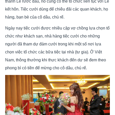
thành Lễ rước dâu, nó cũng có thể tổ chức liên tục với Lễ
kết hôn. Tiệc cưới dùng để chiêu đãi các quan khách, họ
hàng, bạn bè của cô dâu, chú rể.
Ngày nay tiệc cưới được nhiều cặp vợ chồng lựa chọn tổ
chức như khách sạn, nhà hàng tiệc cưới cho những
người đã tham dự đám cưới trong khi một số nơi lựa
chọn việc tổ chức các bữa tiệc tại nhà (tư gia). Ở Việt
Nam, thông thường khi thực khách đến dự sẽ đem theo
phong bì có tiền để mừng cho cô dâu, chú rể.