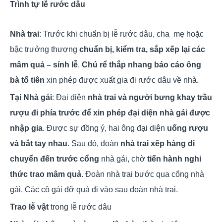
Trình tự lễ rước dâu
Nhà trai
: Trước khi chuẩn bị lễ rước dâu, cha mẹ hoặc
bậc trưởng thượng
chuẩn bị, kiểm tra, sắp xếp lại các
mâm quả – sính lễ
.
Chú rể thắp nhang báo cáo ông
bà tổ tiên
xin phép được xuất gia đi rước dâu về nhà.
Tại Nhà gái
: Đại diện
nhà trai và người bưng khay trầu
rượu đi phía trước để xin phép đại diện nhà gái được
nhập gia
. Được sự đồng ý, hai ông đại diện
uống rượu
và bắt tay nhau
. Sau đó, đoàn
nhà trai xếp hàng di
chuyển đến trước cổng
nhà gái, chờ
tiến hành nghi
thức trao mâm quả
. Đoàn nhà trai bước qua cổng nhà
gái. Các cô gái đỡ quả đi vào sau đoàn nhà trai.
Trao lễ vật
trong lễ rước dâu