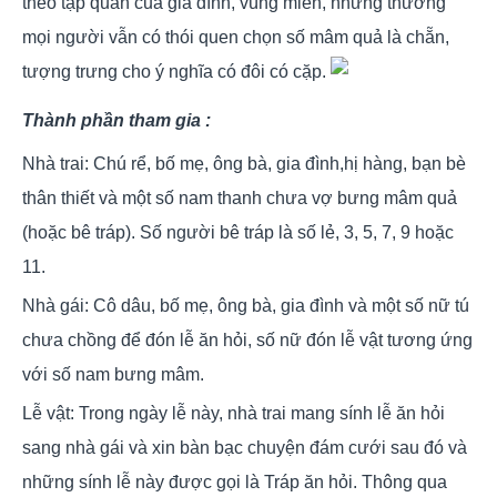
theo tập quán của gia đình, vùng miền, nhưng thường
mọi người vẫn có thói quen chọn số mâm quả là chẵn,
tượng trưng cho ý nghĩa có đôi có cặp.
Thành phần tham gia :
Nhà trai: Chú rể, bố mẹ, ông bà, gia đình,hị hàng, bạn bè
thân thiết và một số nam thanh chưa vợ bưng mâm quả
(hoặc bê tráp). Số người bê tráp là số lẻ, 3, 5, 7, 9 hoặc
11.
Nhà gái: Cô dâu, bố mẹ, ông bà, gia đình và một số nữ tú
chưa chồng để đón lễ ăn hỏi, số nữ đón lễ vật tương ứng
với số nam bưng mâm.
Lễ vật: Trong ngày lễ này, nhà trai mang sính lễ ăn hỏi
sang nhà gái và xin bàn bạc chuyện đám cưới sau đó và
những sính lễ này được gọi là Tráp ăn hỏi. Thông qua