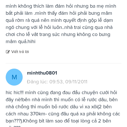
mình không thích làm đám hỏi nhưng ba mẹ mình
bắt phải làm .mình thấy đám hỏi phải bưng mâm
quả rờm rà quá nên mình quyết định gộp lễ dạm
ngõ chung với lễ hỏi luôn..nhà trai cũng qua nhà
chơi cho lễ vât trang sức nhưng không co bưng
mâm quả.hihi
Viết trả lời
minhthu0801
M
Đăng lúc: 09:53, 09/11/2011
hic hic!!! mình cũng đang đau đầu chuyện cưới hỏi
đây nè!bên nhà mình thì muốn có lễ rước dâu, bên
nhà chồng thì muốn bỏ rước dâu vì xa xôi(2 bên
cách nhau 370km- cũng đâu quá xa phải không các
bạn???).Không bít làm sao để toại lòng cả 2 bên