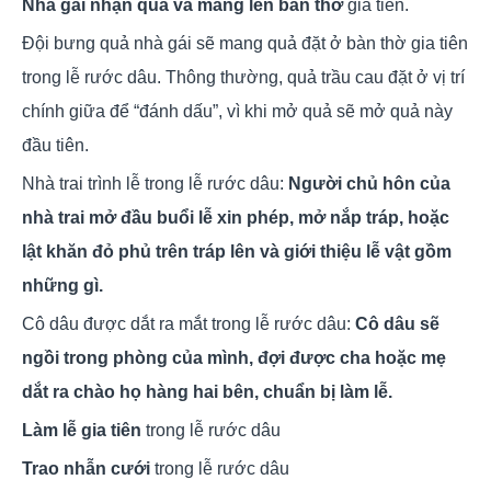
Nhà gái nhận quả và mang lên bàn thờ
gia tiên.
Đội bưng quả nhà gái sẽ mang quả đặt ở bàn thờ gia tiên
trong lễ rước dâu. Thông thường, quả trầu cau đặt ở vị trí
chính giữa để “đánh dấu”, vì khi mở quả sẽ mở quả này
đầu tiên.
Nhà trai trình lễ trong lễ rước dâu:
Người chủ hôn của
nhà trai mở đầu buổi lễ xin phép, mở nắp tráp, hoặc
lật khăn đỏ phủ trên tráp lên và giới thiệu lễ vật gồm
những gì.
Cô dâu được dắt ra mắt trong lễ rước dâu:
Cô dâu sẽ
ngồi trong phòng của mình, đợi được cha hoặc mẹ
dắt ra chào họ hàng hai bên, chuẩn bị làm lễ.
Làm lễ gia tiên
trong lễ rước dâu
Trao nhẫn cưới
trong lễ rước dâu