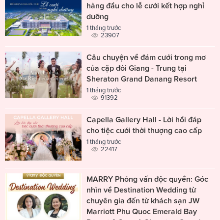
hàng đầu cho lễ cưới kết hợp nghỉ
dưỡng
1 tháng trước
23907
Câu chuyện về đám cưới trong mơ
của cặp đôi Giang - Trung tại
Sheraton Grand Danang Resort
1 tháng trước
91392
Capella Gallery Hall - Lời hồi đáp
cho tiệc cưới thời thượng cao cấp
1 tháng trước
22417
MARRY Phỏng vấn độc quyền: Góc
nhìn về Destination Wedding từ
chuyên gia đến từ khách sạn JW
Marriott Phu Quoc Emerald Bay