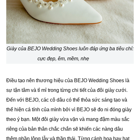
Giày của BEJO Wedding Shoes luôn đáp ứng ba tiêu chí:
cực đẹp, êm, mềm, nhẹ
Điều tạo nên thương hiệu của BEJO Wedding Shoes là
sự tận tâm và tỉ mỉ trong từng chi tiết của đôi giày cưới.
Đến với BEJO, các cô dâu có thể thỏa sức sáng tạo và
thể hiện cá tính của mình bởi vì BEJO sẽ đo ni đóng giày
theo ý bạn. Một đôi giày vừa vặn và mang đậm màu sắc
riêng của bản thân chắc chắn sẽ khiến các nàng dâu
thêm phần lộng lẫy và thần thái. Từng cánh hoa hay hạt