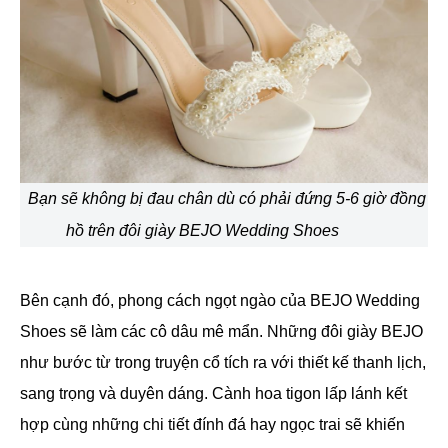
Bạn sẽ không bị đau chân dù có phải đứng 5-6 giờ đồng
hồ trên đôi giày
BEJO Wedding Shoes
Bên cạnh đó, phong cách ngọt ngào của BEJO Wedding
Shoes sẽ làm các cô dâu mê mẩn. Những đôi giày BEJO
như bước từ trong truyện cổ tích ra với thiết kế thanh lịch,
sang trọng và duyên dáng. Cành hoa tigon lấp lánh kết
hợp cùng những chi tiết đính đá hay ngọc trai sẽ khiến