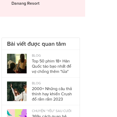
Danang Resort
Bài viết được quan tâm
BLOG
Top 50 phim 18+ Hàn
Quốc táo bạo nhất để
vợ chồng thêm "lửa"
BLOG
2000+ Những câu thả
thính hay khiến Crush
đổ rầm rầm 2023
CHUYỆN “YÊU” SAU CƯỚI
369+ cách quan hệ