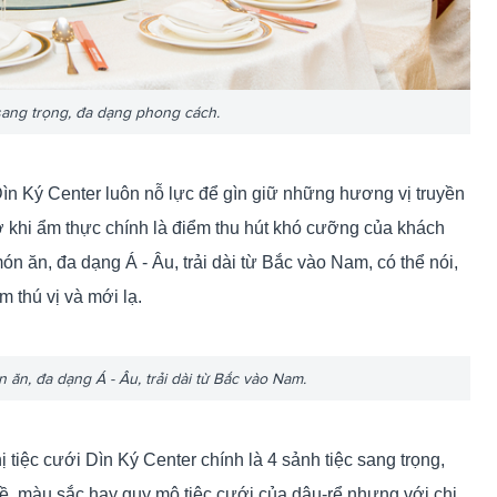
ang trọng, đa dạng phong cách.
Dìn Ký Center luôn nỗ lực để gìn giữ những hương vị truyền
gờ khi ẩm thực chính là điểm thu hút khó cưỡng của khách
 ăn, đa dạng Á - Âu, trải dài từ Bắc vào Nam, có thể nói,
m thú vị và mới lạ.
n, đa dạng Á - Âu, trải dài từ Bắc vào Nam.
ị tiệc cưới Dìn Ký Center chính là 4 sảnh tiệc sang trọng,
ề, màu sắc hay quy mô tiệc cưới của dâu-rể nhưng với chi