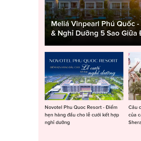
Meliá Vinpearl Phú Quốc -
& Nghỉ Dưỡng 5 Sao Giữa
Novotel Phu Quoc Resort - Điểm
Câu c
hẹn hàng đầu cho lễ cưới kết hợp
của c
nghỉ dưỡng
Sher