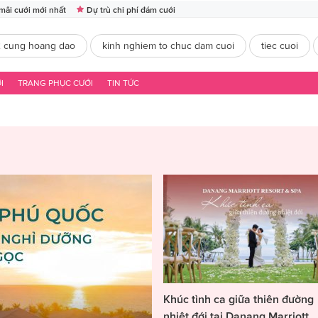
mãi cưới mới nhất
Dự trù chi phí đám cưới
2 cung hoang dao
kinh nghiem to chuc dam cuoi
tiec cuoi
I
TRANG PHỤC CƯỚI
TIN TỨC
Khúc tình ca giữa thiên đường
nhiệt đới tại Danang Marriott