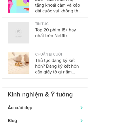
tăng khoái cảm và kéo
dài cuộc vui không thể
bỏ qua trong năm
2023
TIN TỨC
Top 20 phim 18+ hay
nhất trên Netflix
CHUẨN BỊ CƯỚI
Thủ tục đăng ký kết
hôn? Đăng ký kết hôn
cần giấy tờ gì năm
2023?
Kinh nghiệm & Ý tưởng
Áo cưới đẹp
Áo dài cưới
319
Blog
Nhẫn cưới đẹp
242