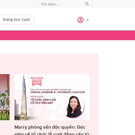
trang suc cuoi
Marry phỏng vấn độc quyền: Góc
nhìn về tổ chức lễ cưới đẳng cấp từ