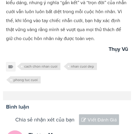
kiểu dáng, nhưng ý nghĩa “gắn kết” và “trọn đời” của nhẫn
cưới vẫn luôn luôn bất diệt trong mỗi cuộc hôn nhân. Vì
thế, khi lồng vào tay chiếc nhẫn cưới, bạn hãy xác định
thật vững vàng rằng mình sẽ vượt qua mọi thử thách để
giữ cho cuộc hôn nhân này được toàn vẹn.
Thụy Vũ
cach chon nhan cuoi
nhan cuoi dep
phong tuc cuoi
Bình luận
Chia sẻ nhận xét của bạn
Viết Đánh Giá