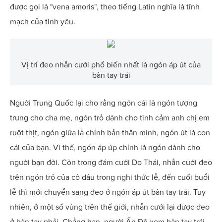
được gọi là "vena amoris", theo tiếng Latin nghĩa là tĩnh
mạch của tình yêu.
Vị trí đeo nhẫn cưới phổ biến nhất là ngón áp út của
bàn tay trái
Người Trung Quốc lại cho rằng ngón cái là ngón tượng
trưng cho cha mẹ, ngón trỏ dành cho tình cảm anh chị em
ruột thịt, ngón giữa là chính bản thân mình, ngón út là con
cái của bạn. Vì thế, ngón áp úp chính là ngón dành cho
người bạn đời. Còn trong đám cưới Do Thái, nhẫn cưới đeo
trên ngón trỏ của cô dâu trong nghi thức lễ, đến cuối buổi
lễ thì mới chuyển sang đeo ở ngón áp út bàn tay trái. Tuy
nhiên, ở một số vùng trên thế giới, nhẫn cưới lại được đeo
ở bàn tay phải. Chẳng hạn, người Ấn Độ xem bàn tay trái