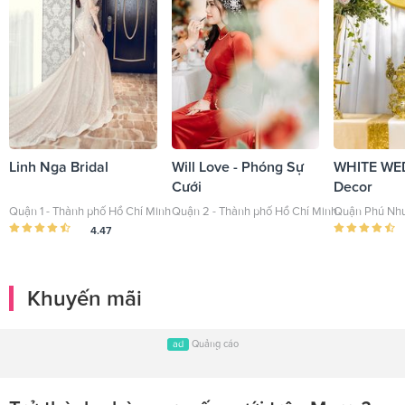
Linh Nga Bridal
Will Love - Phóng Sự
WHITE WE
Cưới
Decor
Quận 1 - Thành phố Hồ Chí Minh
Quận 2 - Thành phố Hồ Chí Minh
Quận Phú Nhu
4.47
Khuyến mãi
ad
Quảng cáo