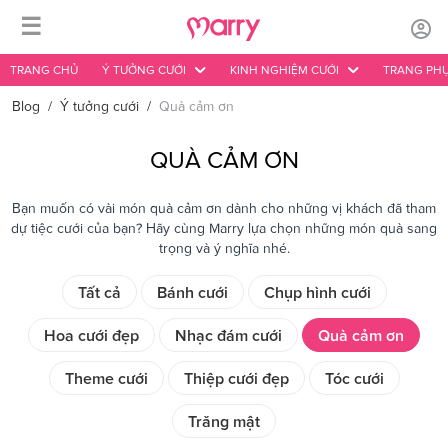
☰
TRANG CHỦ
Ý TƯỞNG CƯỚI
KINH NGHIỆM CƯỚI
TRANG PHỤ
Blog
/
Ý tưởng cưới
/
Quà cảm ơn
QUÀ CẢM ƠN
Bạn muốn có vài món quà cảm ơn dành cho những vị khách đã tham
dự tiệc cưới của bạn? Hãy cùng Marry lựa chọn những món quà sang
trọng và ý nghĩa nhé.
Tất cả
Bánh cưới
Chụp hình cưới
Hoa cưới đẹp
Nhạc đám cưới
Quà cảm ơn
Theme cưới
Thiệp cưới đẹp
Tóc cưới
Trăng mật