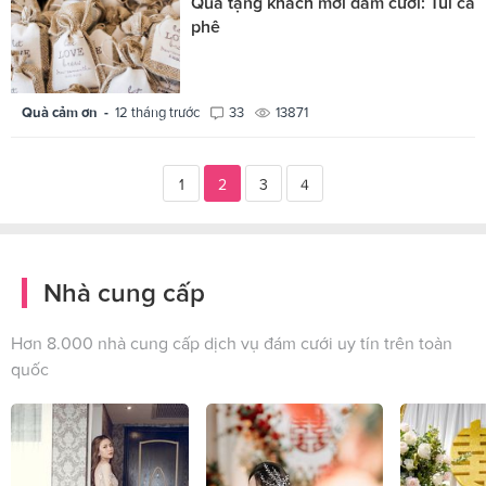
Quà tặng khách mời đám cưới: Túi cà
phê
Quà cảm ơn -
12 tháng trước
33
13871
1
2
3
4
Nhà cung cấp
Hơn 8.000 nhà cung cấp dịch vụ đám cưới uy tín trên toàn
quốc