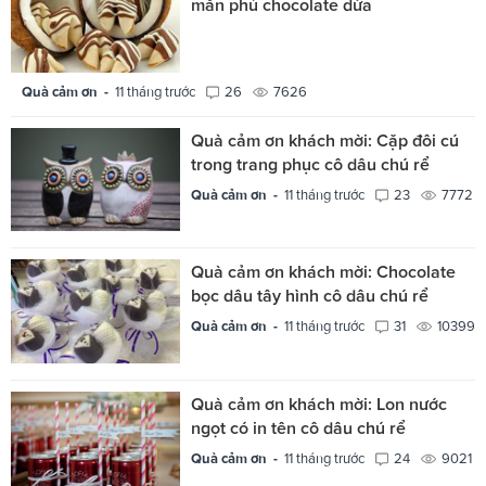
mắn phủ chocolate dừa
Quà cảm ơn -
11 tháng trước
26
7626
Quà cảm ơn khách mời: Cặp đôi cú
trong trang phục cô dâu chú rể
Quà cảm ơn -
11 tháng trước
23
7772
Quà cảm ơn khách mời: Chocolate
bọc dâu tây hình cô dâu chú rể
Quà cảm ơn -
11 tháng trước
31
10399
Quà cảm ơn khách mời: Lon nước
ngọt có in tên cô dâu chú rể
Quà cảm ơn -
11 tháng trước
24
9021