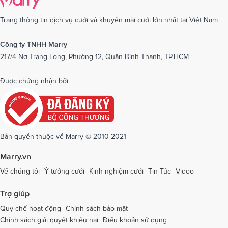
Dịch vụ cưới tại Cần Thơ
Dịch vụ cưới tại Long An
Dịch vụ cưới tại Nam Định
Dịch vụ cưới tại Nghệ An
Trang thông tin dịch vụ cưới và khuyến mãi cưới lớn nhất tại Việt Nam
Dịch vụ cưới tại Ninh Bình
Dịch vụ cưới tại Ninh Thuận
Công ty TNHH Marry
217/4 Nơ Trang Long, Phường 12, Quận Bình Thạnh, TP.HCM
Dịch vụ cưới tại Phú Yên
Dịch vụ cưới tại Phú Thọ
Dịch vụ cưới tại Quảng Bình
Dịch vụ cưới tại Quảng Nam
Được chứng nhận bởi
Dịch vụ cưới tại Quảng Ngãi
Dịch vụ cưới tại Hải Phòng
Dịch vụ cưới tại Quảng Ninh
Dịch vụ cưới tại Quảng Trị
Dịch vụ cưới tại Sóc Trăng
Dịch vụ cưới tại Sơn La
Bản quyền thuộc về Marry © 2010-2021
Dịch vụ cưới tại Tây Ninh
Dịch vụ cưới tại Thái Nguyên
Marry.vn
Dịch vụ cưới tại Thái Bình
Dịch vụ cưới tại Thanh Hóa
Về chúng tôi
Ý tưởng cưới
Kinh nghiệm cưới
Tin Tức
Video
Dịch vụ cưới tại Thừa Thiên - Huế
Dịch vụ cưới tại Tiền Giang
Trợ giúp
Dịch vụ cưới tại An Giang
Dịch vụ cưới tại Trà Vinh
Quy chế hoạt động
Chính sách bảo mật
Chính sách giải quyết khiếu nại
Điều khoản sử dụng
Dịch vụ cưới tại Tuyên Quang
Dịch vụ cưới tại Vĩnh Long