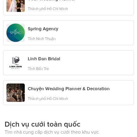
Thành phố Hồ Chí Minh
Spring Agency
Tỉnh Ninh Thuận
Linh Đan Bridal
Tỉnh Bến Tre
Chuyện Wedding Planner & Decoration
Thành phố Hồ Chí Minh
Dịch vụ cưới toàn quốc
Tìm nhà cung cấp dịch vụ cưới theo khu vực