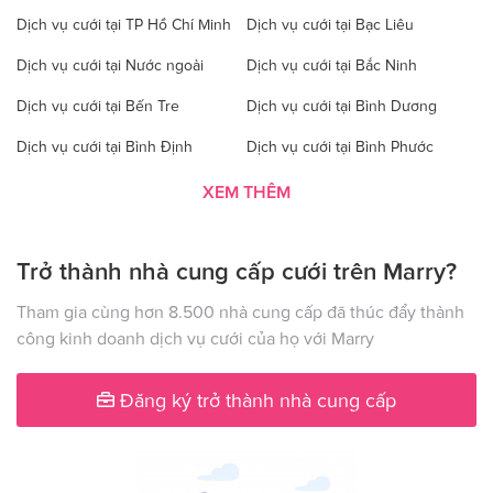
Dịch vụ cưới tại TP Hồ Chí Minh
Dịch vụ cưới tại Bạc Liêu
Dịch vụ cưới tại Nước ngoài
Dịch vụ cưới tại Bắc Ninh
Dịch vụ cưới tại Bến Tre
Dịch vụ cưới tại Bình Dương
Dịch vụ cưới tại Bình Định
Dịch vụ cưới tại Bình Phước
Dịch vụ cưới tại Bình Thuận
Dịch vụ cưới tại Cà Mau
XEM THÊM
Dịch vụ cưới tại Cao Bằng
Dịch vụ cưới tại Đăk Lăk
Trở thành nhà cung cấp cưới trên Marry?
Dịch vụ cưới tại Hà Nội
Dịch vụ cưới tại Đăk Nông
Dịch vụ cưới tại Điện Biên
Dịch vụ cưới tại Đồng Nai
Tham gia cùng hơn 8.500 nhà cung cấp đã thúc đẩy thành
công kinh doanh dịch vụ cưới của họ với Marry
Dịch vụ cưới tại Đồng Tháp
Dịch vụ cưới tại Gia Lai
Dịch vụ cưới tại Hà Giang
Dịch vụ cưới tại Hà Nam
Đăng ký trở thành nhà cung cấp
Dịch vụ cưới tại Hà Tây
Dịch vụ cưới tại Hà Tĩnh
Dịch vụ cưới tại Hải Dương
Dịch vụ cưới tại Đà Nẵng