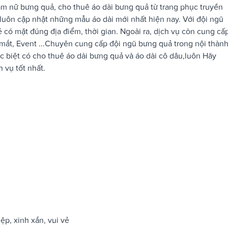
m nữ bưng quả, cho thuê áo dài bưng quả từ trang phục truyền
 luôn cập nhật những mẫu áo dài mới nhất hiện nay. Với đội ngũ
có mặt đúng địa điểm, thời gian. Ngoài ra, dịch vụ còn cung cấ
 mắt, Event ...Chuyên cung cấp đội ngũ bưng quả trong nội thàn
Đặc biệt có cho thuê áo dài bưng quả và áo dài cô dâu,luôn Hãy
 vụ tốt nhất.
p, xinh xắn, vui vẻ