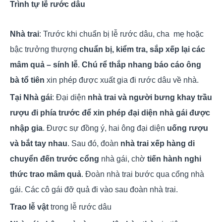
Trình tự lễ rước dâu
Nhà trai
: Trước khi chuẩn bị lễ rước dâu, cha mẹ hoặc
bậc trưởng thượng
chuẩn bị, kiểm tra, sắp xếp lại các
mâm quả – sính lễ
.
Chú rể thắp nhang báo cáo ông
bà tổ tiên
xin phép được xuất gia đi rước dâu về nhà.
Tại Nhà gái
: Đại diện
nhà trai và người bưng khay trầu
rượu đi phía trước để xin phép đại diện nhà gái được
nhập gia
. Được sự đồng ý, hai ông đại diện
uống rượu
và bắt tay nhau
. Sau đó, đoàn
nhà trai xếp hàng di
chuyển đến trước cổng
nhà gái, chờ
tiến hành nghi
thức trao mâm quả
. Đoàn nhà trai bước qua cổng nhà
gái. Các cô gái đỡ quả đi vào sau đoàn nhà trai.
Trao lễ vật
trong lễ rước dâu