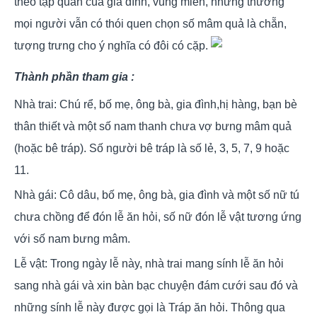
theo tập quán của gia đình, vùng miền, nhưng thường
mọi người vẫn có thói quen chọn số mâm quả là chẵn,
tượng trưng cho ý nghĩa có đôi có cặp.
Thành phần tham gia :
Nhà trai: Chú rể, bố mẹ, ông bà, gia đình,hị hàng, bạn bè
thân thiết và một số nam thanh chưa vợ bưng mâm quả
(hoặc bê tráp). Số người bê tráp là số lẻ, 3, 5, 7, 9 hoặc
11.
Nhà gái: Cô dâu, bố mẹ, ông bà, gia đình và một số nữ tú
chưa chồng để đón lễ ăn hỏi, số nữ đón lễ vật tương ứng
với số nam bưng mâm.
Lễ vật: Trong ngày lễ này, nhà trai mang sính lễ ăn hỏi
sang nhà gái và xin bàn bạc chuyện đám cưới sau đó và
những sính lễ này được gọi là Tráp ăn hỏi. Thông qua