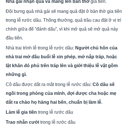
Nhà gái nhận quả và mang lên bàn thờ
gia tiên.
Đội bưng quả nhà gái sẽ mang quả đặt ở bàn thờ gia tiên
trong lễ rước dâu. Thông thường, quả trầu cau đặt ở vị trí
chính giữa để “đánh dấu”, vì khi mở quả sẽ mở quả này
đầu tiên.
Nhà trai trình lễ trong lễ rước dâu:
Người chủ hôn của
nhà trai mở đầu buổi lễ xin phép, mở nắp tráp, hoặc
lật khăn đỏ phủ trên tráp lên và giới thiệu lễ vật gồm
những gì.
Cô dâu được dắt ra mắt trong lễ rước dâu:
Cô dâu sẽ
ngồi trong phòng của mình, đợi được cha hoặc mẹ
dắt ra chào họ hàng hai bên, chuẩn bị làm lễ.
Làm lễ gia tiên
trong lễ rước dâu
Trao nhẫn cưới
trong lễ rước dâu