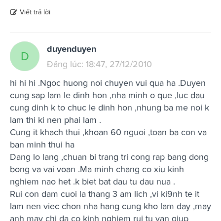
Viết trả lời
duyenduyen
D
Đăng lúc: 18:47, 27/12/2010
hi hi hi .Ngoc huong noi chuyen vui qua ha .Duyen
cung sap lam le dinh hon ,nha minh o que ,luc dau
cung dinh k to chuc le dinh hon ,nhung ba me noi k
lam thi ki nen phai lam .
Cung it khach thui ,khoan 60 nguoi ,toan ba con va
ban minh thui ha
Dang lo lang ,chuan bi trang tri cong rap bang dong
bong va vai voan .Ma minh chang co xiu kinh
nghiem nao het .k biet bat dau tu dau nua .
Rui con dam cuoi la thang 3 am lich ,vi ki9nh te it
lam nen viec chon nha hang cung kho lam day ,may
anh may chi da co kinh nghiem rui tu van giup