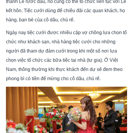
thành Lễ rước dâu, nó cũng có thể tổ chức liên tục với Lễ
kết hôn. Tiệc cưới dùng để chiêu đãi các quan khách, họ
hàng, bạn bè của cô dâu, chú rể.
Ngày nay tiệc cưới được nhiều cặp vợ chồng lựa chọn tổ
chức như khách sạn, nhà hàng tiệc cưới cho những
người đã tham dự đám cưới trong khi một số nơi lựa
chọn việc tổ chức các bữa tiệc tại nhà (tư gia). Ở Việt
Nam, thông thường khi thực khách đến dự sẽ đem theo
phong bì có tiền để mừng cho cô dâu, chú rể.