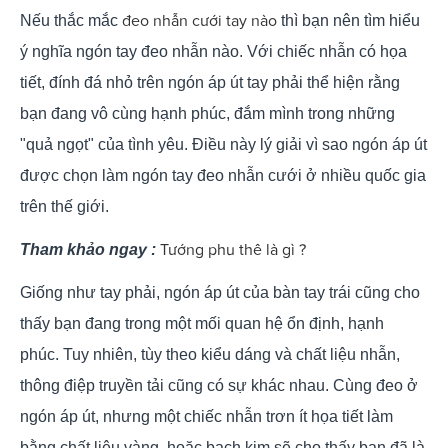
đeo nhẫn cưới tay nào
Nếu thắc mắc
thì bạn nên tìm hiểu
ý nghĩa ngón tay đeo nhẫn nào. Với chiếc nhẫn có họa
tiết, đính đá nhỏ trên ngón áp út tay phải thể hiện rằng
bạn đang vô cùng hạnh phúc, đắm mình trong những
"quả ngọt" của tình yêu. Điều này lý giải vì sao ngón áp út
được chọn làm ngón tay đeo nhẫn cưới ở nhiều quốc gia
trên thế giới.
Tướng phu thê là gì ?
Tham khảo ngay :
Giống như tay phải, ngón áp út của bàn tay trái cũng cho
thấy bạn đang trong một mối quan hệ ổn định, hạnh
phúc. Tuy nhiên, tùy theo kiểu dáng và chất liệu nhẫn,
thông điệp truyền tải cũng có sự khác nhau. Cùng đeo ở
ngón áp út, nhưng một chiếc nhẫn trơn ít họa tiết làm
bằng chất liệu vàng, hoặc bạch kim sẽ cho thấy bạn đã là