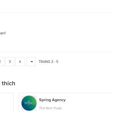
bạn!
2
3
4
TRANG 2 - 5
 thích
Spring Agency
Tỉnh Ninh Thuận