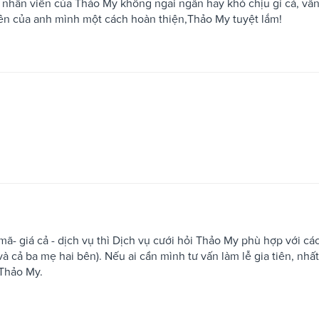
à nhân viên của Thảo My không ngai ngần hay khó chịu gì cả, vẫ
 tiên của anh mình một cách hoàn thiện,Thảo My tuyệt lắm!
- giá cả - dịch vụ thì Dịch vụ cưới hỏi Thảo My phù hợp với cá
à cả ba mẹ hai bên). Nếu ai cần mình tư vấn làm lễ gia tiên, nhất
 Thảo My.