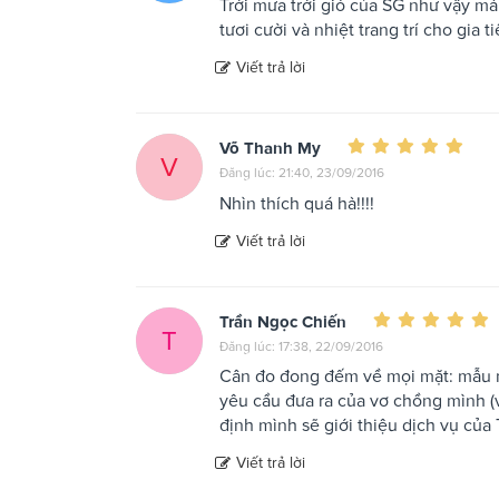
Trời mưa trời gió của SG như vậy m
tươi cười và nhiệt trang trí cho gia
Viết trả lời
Võ Thanh My
V
Đăng lúc: 21:40, 23/09/2016
Nhìn thích quá hà!!!!
Viết trả lời
Trần Ngọc Chiến
T
Đăng lúc: 17:38, 22/09/2016
Cân đo đong đếm về mọi mặt: mẫu mã
yêu cầu đưa ra của vơ chồng mình (v
định mình sẽ giới thiệu dịch vụ của
Viết trả lời