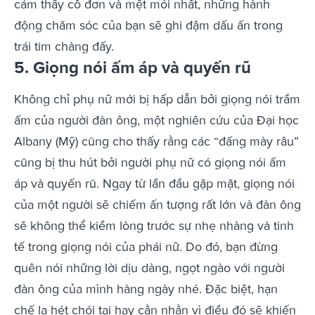
cảm thấy cô đơn và mệt mỏi nhất, những hành
động chăm sóc của bạn sẽ ghi đậm dấu ấn trong
trái tim chàng đấy.
5. Giọng nói ấm áp và quyến rũ
Không chỉ phụ nữ mới bị hấp dẫn bởi giọng nói trầm
ấm của người đàn ông, một nghiên cứu của
Đại học
Albany (Mỹ)
cũng cho thấy rằng các “đấng mày râu”
cũng bị thu hút bởi người phụ nữ có giọng nói ấm
áp và quyến rũ. Ngay từ lần đầu gặp mặt, giọng nói
của một người sẽ chiếm ấn tượng rất lớn và đàn ông
sẽ không thể kiềm lòng trước sự nhẹ nhàng và tinh
tế trong giọng nói của phái nữ. Do đó, bạn đừng
quên nói những lời dịu dàng, ngọt ngào với người
đàn ông của mình hàng ngày nhé. Đặc biệt, hạn
chế la hét chói tai hay cằn nhằn vì điều đó sẽ khiến