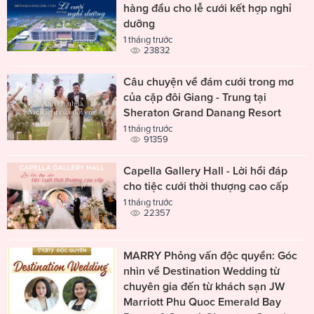
hàng đầu cho lễ cưới kết hợp nghỉ
dưỡng
1 tháng trước
23832
Câu chuyện về đám cưới trong mơ
của cặp đôi Giang - Trung tại
Sheraton Grand Danang Resort
1 tháng trước
91359
Capella Gallery Hall - Lời hồi đáp
cho tiệc cưới thời thượng cao cấp
1 tháng trước
22357
MARRY Phỏng vấn độc quyền: Góc
nhìn về Destination Wedding từ
chuyên gia đến từ khách sạn JW
Marriott Phu Quoc Emerald Bay