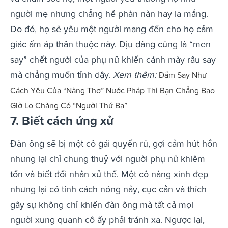
người mẹ nhưng chẳng hề phàn nàn hay la mắng.
Do đó, họ sẽ yêu một người mang đến cho họ cảm
giác ấm áp thân thuộc này. Dịu dàng cũng là “men
say” chết người của phụ nữ khiến cánh mày râu say
mà chẳng muốn tỉnh dậy.
Xem thêm:
Đắm Say Như
Cách Yêu Của “Nàng Thơ” Nước Pháp Thì Bạn Chẳng Bao
Giờ Lo Chàng Có “Người Thứ Ba”
7. Biết cách ứng xử
Đàn ông sẽ bị một cô gái quyến rũ, gợi cảm hút hồn
nhưng lại chỉ chung thuỷ với người phụ nữ khiêm
tốn và biết đối nhân xử thế. Một cô nàng xinh đẹp
nhưng lại có tính cách nóng nảy, cục cằn và thích
gây sự không chỉ khiến đàn ông mà tất cả mọi
người xung quanh cô ấy phải tránh xa. Ngược lại,