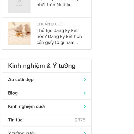
nhất trên Netflix
CHUẨN BỊ CƯỚI
Thủ tục đăng ký kết
hôn? Đăng ký kết hôn
cần giấy tờ gì năm
2023?
Kinh nghiệm & Ý tưởng
Áo cưới đẹp
Áo dài cưới
319
Blog
Nhẫn cưới đẹp
242
Wyndham Grand Phu Quoc – Đám
0
Kinh nghiệm cưới
Cưới Trong Mơ Tại Đảo Ngọc Tuyệt
Váy cưới cô dâu
643
Đẹp
Chuẩn bị cưới
621
Váy phụ dâu
Tin tức
2375
326
Sheraton - chuỗi khách sạn 5 sao
0
Chuyện “Yêu” sau cưới
151
Vest chú rể
152
đẳng cấp bậc nhất Việt Nam
Ý tưởng cưới