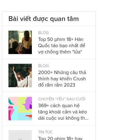
Bài viết được quan tâm
BLOG
Top 50 phim 18+ Hàn
Quốc táo bạo nhất để
vợ chồng thêm "lửa"
BLOG
2000+ Những câu thả
thính hay khiến Crush
đổ rầm rầm 2023
CHUYỆN “YÊU” SAU CƯỚI
369+ cách quan hệ
tăng khoái cảm và kéo
dài cuộc vui không thể
bỏ qua trong năm
2023
TIN TỨC
Top 20 phim 18+ hay