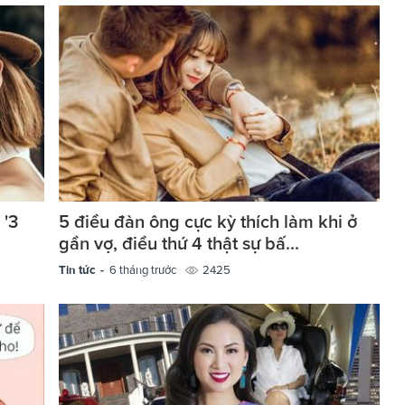
 '3
5 điều đàn ông cực kỳ thích làm khi ở
.
gần vợ, điều thứ 4 thật sự bấ...
Tin tức -
6 tháng trước
2425