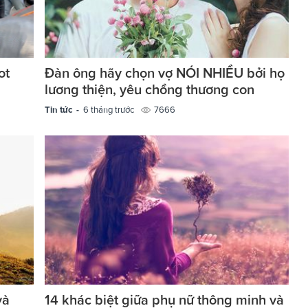
ot
Đàn ông hãy chọn vợ NÓI NHIỀU bởi họ
.
lương thiện, yêu chồng thương con
Tin tức -
6 tháng trước
7666
và
14 khác biệt giữa phụ nữ thông minh và