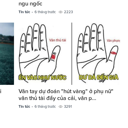
ngu ngốc
Tin tức -
6 tháng trước
2223
i
Vân tay dự đoán "hút vàng" ở phụ nữ"
vân thủ tài đầy của cải, vân p...
Tin tức -
6 tháng trước
3291