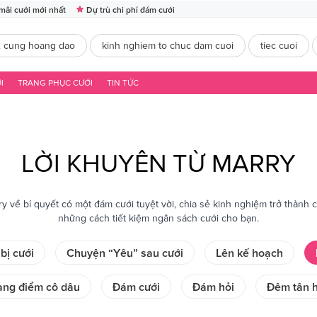
mãi cưới mới nhất
Dự trù chi phí đám cưới
2 cung hoang dao
kinh nghiem to chuc dam cuoi
tiec cuoi
I
TRANG PHỤC CƯỚI
TIN TỨC
LỜI KHUYÊN TỪ MARRY
ry về bí quyết có một đám cưới tuyệt vời, chia sẻ kinh nghiệm trở thành 
những cách tiết kiệm ngân sách cưới cho bạn.
bị cưới
Chuyện “Yêu” sau cưới
Lên kế hoạch
ang điểm cô dâu
Đám cưới
Đám hỏi
Đêm tân 