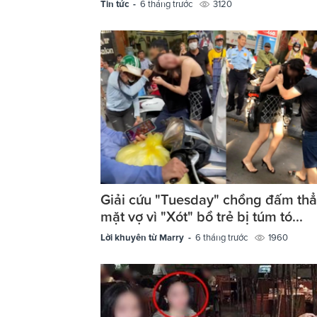
Tin tức -
6 tháng trước
3120
Giải cứu "Tuesday" chồng đấm th
mặt vợ vì "Xót" bồ trẻ bị túm tó...
Lời khuyên từ Marry -
6 tháng trước
1960