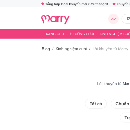
Tổng hợp Deal khuyến mãi cưới tháng 11
Khuyến 
1
TRANG CHỦ
Ý TƯỞNG CƯỚI
KINH NGHIỆM CƯỚ
Blog
/
Kinh nghiệm cưới
/
Lời khuyên từ Marry
Lời khuyên từ Mar
Tất cả
Chuẩn 
Tr