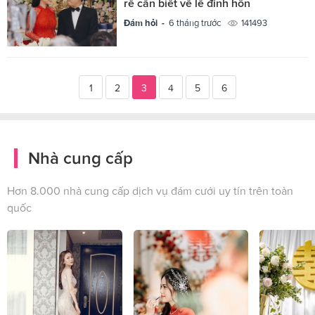
rể cần biết về lễ đính hôn
Đám hỏi -
6 tháng trước
141493
1
2
3
4
5
6
Nhà cung cấp
Hơn 8.000 nhà cung cấp dịch vụ đám cưới uy tín trên toàn
quốc