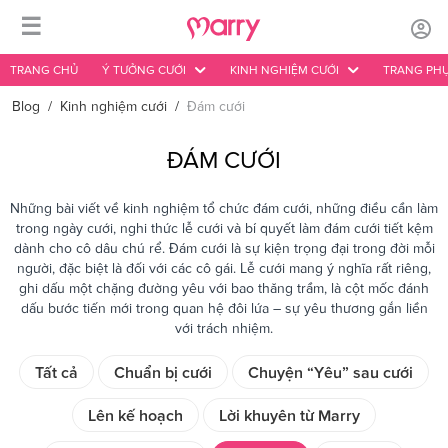
☰
TRANG CHỦ
Ý TƯỞNG CƯỚI
KINH NGHIỆM CƯỚI
TRANG PHỤ
Blog
/
Kinh nghiệm cưới
/
Đám cưới
ĐÁM CƯỚI
Những bài viết về kinh nghiệm tổ chức đám cưới, những điều cần làm
trong ngày cưới, nghi thức lễ cưới và bí quyết làm đám cưới tiết kệm
dành cho cô dâu chú rể. Đám cưới là sự kiện trọng đại trong đời mỗi
người, đặc biệt là đối với các cô gái. Lễ cưới mang ý nghĩa rất riêng,
ghi dấu một chặng đường yêu với bao thăng trầm, là cột mốc đánh
dấu bước tiến mới trong quan hệ đôi lứa – sự yêu thương gắn liền
với trách nhiệm.
Tất cả
Chuẩn bị cưới
Chuyện “Yêu” sau cưới
Lên kế hoạch
Lời khuyên từ Marry