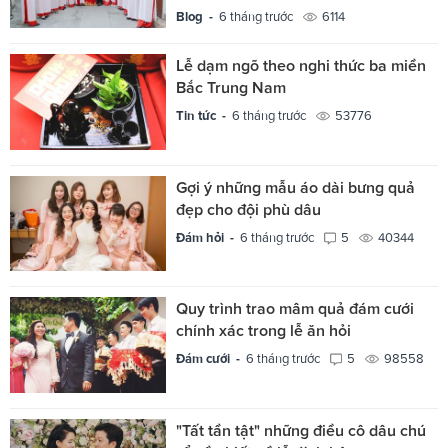
Blog -
6 tháng trước
6114
Lễ dạm ngõ theo nghi thức ba miền
Bắc Trung Nam
Tin tức -
6 tháng trước
53776
Gợi ý những mẫu áo dài bưng quả
đẹp cho đội phù dâu
Đám hỏi -
6 tháng trước
5
40344
Quy trình trao mâm quả đám cưới
chính xác trong lễ ăn hỏi
Đám cưới -
6 tháng trước
5
98558
"Tất tần tật" những điều cô dâu chú