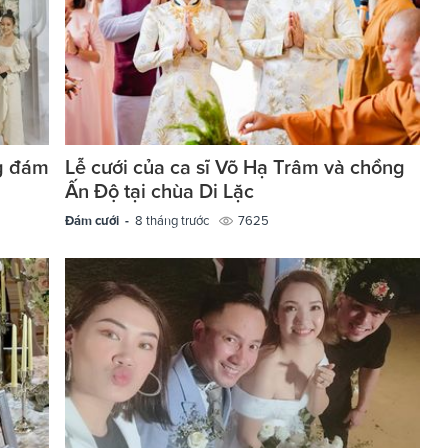
g đám
Lễ cưới của ca sĩ Võ Hạ Trâm và chồng
Ấn Độ tại chùa Di Lặc
Đám cưới -
8 tháng trước
7625