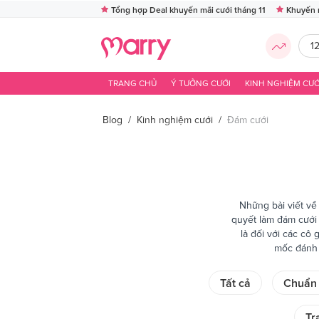
Tổng hợp Deal khuyến mãi cưới tháng 11
Khuyến 
1
TRANG CHỦ
Ý TƯỞNG CƯỚI
KINH NGHIỆM CƯỚ
Blog
/
Kinh nghiệm cưới
/
Đám cưới
Những bài viết về
quyết làm đám cưới 
là đối với các cô
mốc đánh 
Tất cả
Chuẩn 
Tr