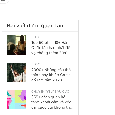
Bài viết được quan tâm
BLOG
Top 50 phim 18+ Hàn
Quốc táo bạo nhất để
vợ chồng thêm "lửa"
BLOG
2000+ Những câu thả
thính hay khiến Crush
đổ rầm rầm 2023
CHUYỆN “YÊU” SAU CƯỚI
369+ cách quan hệ
tăng khoái cảm và kéo
dài cuộc vui không thể
bỏ qua trong năm