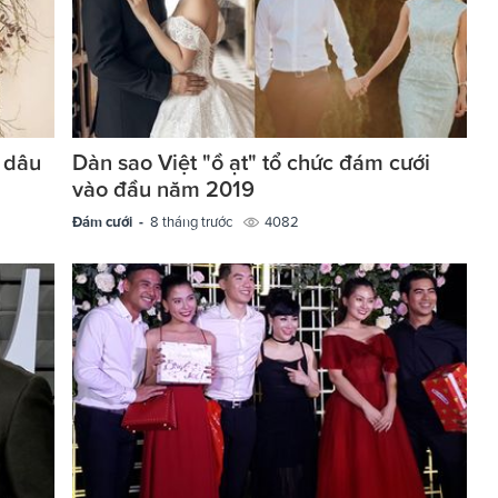
 dâu
Dàn sao Việt "ồ ạt" tổ chức đám cưới
vào đầu năm 2019
Đám cưới -
8 tháng trước
4082