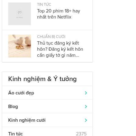
2023
TIN TỨC
Top 20 phim 18+ hay
nhất trên Netflix
CHUẨN BỊ CƯỚI
Thủ tục đăng ký kết
hôn? Đăng ký kết hôn
cần giấy tờ gì năm
2023?
Kinh nghiệm & Ý tưởng
Áo cưới đẹp
Áo dài cưới
319
Blog
Nhẫn cưới đẹp
242
Wyndham Grand Phu Quoc – Đám
0
Kinh nghiệm cưới
Cưới Trong Mơ Tại Đảo Ngọc Tuyệt
Váy cưới cô dâu
643
Đẹp
Chuẩn bị cưới
621
Váy phụ dâu
Tin tức
2375
326