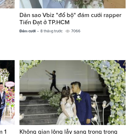
Dàn sao Vbiz "đổ bộ" đám cưới rapper
Tiến Đạt ở TP.HCM
Đám cưới -
8 tháng trước
7066
m 1
Không gian lộng lẫy sang trọng trong