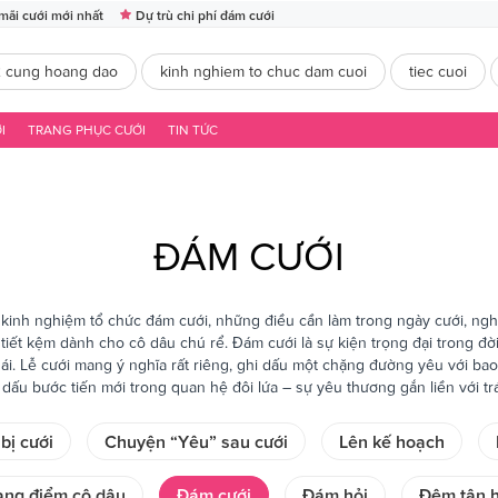
mãi cưới mới nhất
Dự trù chi phí đám cưới
2 cung hoang dao
kinh nghiem to chuc dam cuoi
tiec cuoi
I
TRANG PHỤC CƯỚI
TIN TỨC
ĐÁM CƯỚI
 kinh nghiệm tổ chức đám cưới, những điều cần làm trong ngày cưới, nghi 
tiết kệm dành cho cô dâu chú rể. Đám cưới là sự kiện trọng đại trong đời
 gái. Lễ cưới mang ý nghĩa rất riêng, ghi dấu một chặng đường yêu với bao 
dấu bước tiến mới trong quan hệ đôi lứa – sự yêu thương gắn liền với tr
bị cưới
Chuyện “Yêu” sau cưới
Lên kế hoạch
ang điểm cô dâu
Đám cưới
Đám hỏi
Đêm tân 