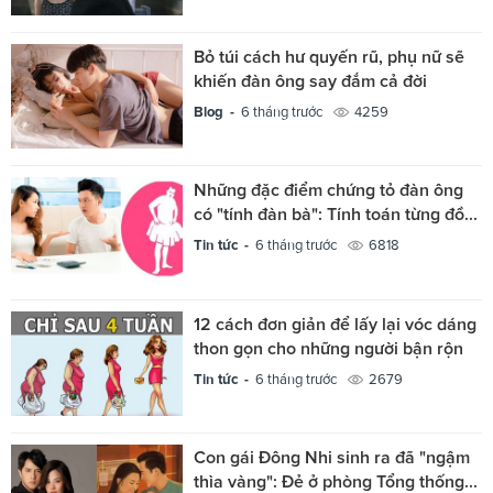
Bỏ túi cách hư quyến rũ, phụ nữ sẽ
khiến đàn ông say đắm cả đời
Blog -
6 tháng trước
4259
Những đặc điểm chứng tỏ đàn ông
có "tính đàn bà": Tính toán từng đồ...
Tin tức -
6 tháng trước
6818
12 cách đơn giản để lấy lại vóc dáng
thon gọn cho những người bận rộn
Tin tức -
6 tháng trước
2679
Con gái Đông Nhi sinh ra đã "ngậm
thìa vàng": Đẻ ở phòng Tổng thống...