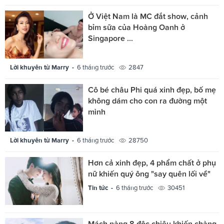
Ở Việt Nam là MC đắt show, cảnh
bỉm sữa của Hoàng Oanh ở
Singapore ...
Lời khuyên từ Marry -
6 tháng trước
2847
Cô bé châu Phi quá xinh đẹp, bố mẹ
không dám cho con ra đường một
mình
Lời khuyên từ Marry -
6 tháng trước
28750
Hơn cả xinh đẹp, 4 phẩm chất ở phụ
nữ khiến quý ông "say quên lối về"
Tin tức -
6 tháng trước
30451
Mách nàng 8 độc chiêu khiến chàng