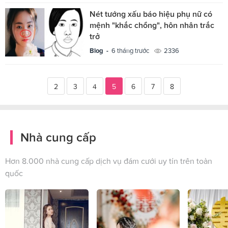
Nét tướng xấu báo hiệu phụ nữ có
mệnh "khắc chồng", hôn nhân trắc
trở
Blog -
6 tháng trước
2336
2
3
4
5
6
7
8
Nhà cung cấp
Hơn 8.000 nhà cung cấp dịch vụ đám cưới uy tín trên toàn
quốc