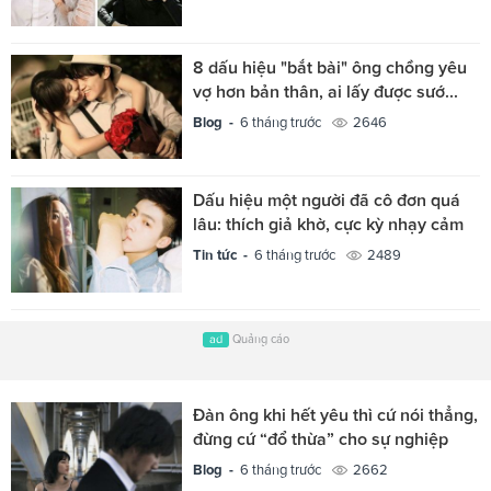
8 dấu hiệu "bắt bài" ông chồng yêu
vợ hơn bản thân, ai lấy được sướ...
Blog -
6 tháng trước
2646
Dấu hiệu một người đã cô đơn quá
lâu: thích giả khờ, cực kỳ nhạy cảm
Tin tức -
6 tháng trước
2489
ad
Quảng cáo
Đàn ông khi hết yêu thì cứ nói thẳng,
đừng cứ “đổ thừa” cho sự nghiệp
Blog -
6 tháng trước
2662