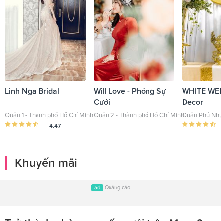
Linh Nga Bridal
Will Love - Phóng Sự
WHITE WE
Cưới
Decor
Quận 1 - Thành phố Hồ Chí Minh
Quận 2 - Thành phố Hồ Chí Minh
Quận Phú Nhu
4.47
Khuyến mãi
ad
Quảng cáo