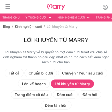
☰
TRANG CHỦ
Ý TƯỞNG CƯỚI
KINH NGHIỆM CƯỚI
TRANG PHỤ
Blog
/
Kinh nghiệm cưới
/
Lời khuyên từ Marry
LỜI KHUYÊN TỪ MARRY
Lời khuyên từ Marry về bí quyết có một đám cưới tuyệt vời, chia sẻ
kinh nghiệm trở thành cô dâu đẹp nhất và những cách tiết kiệm ngân
sách cưới cho bạn.
Tất cả
Chuẩn bị cưới
Chuyện “Yêu” sau cưới
Lên kế hoạch
Lời khuyên từ Marry
Trang điểm cô dâu
Đám cưới
Đám hỏi
Đêm tân hôn